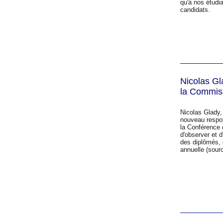
qu'à nos étud
candidats.
Nicolas G
la Commis
Nicolas Glady,
nouveau respo
la Conférence 
d'observer et d'
des diplômés, q
annuelle (sou