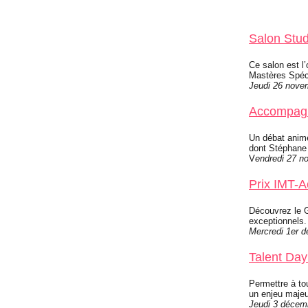
Salon Stu
Ce salon est l’
Mastères Spéc
Jeudi 26 novem
Accompagne
Un débat anim
dont Stéphane 
V
endredi 27 n
Prix IMT-
Découvrez le G
exceptionnels.
Mercredi 1er d
Talent Day
Permettre à to
un enjeu majeu
Jeudi 3 décemb