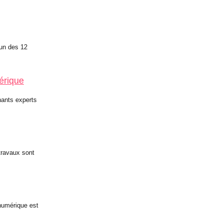
’un des 12
érique
ants experts
travaux sont
numérique est