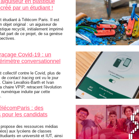
 aiguiseur en plastique
créé par un étudiant !
t étudiant à Télécom Paris. Il est
n objet original : un aiguiseur de
stique recyclé, initialement imprimé
fait part de ce projet, de sa genèse
pectives.
traçage Covid-19 : un
rimètre conversationnel
 collectif contre le Covid, plus de
s de
contact tracing
ont vu le jour
 Claire Levallois-Barth et Ivan
 chaire VPIP, retracent l'évolution
e numérique induite par cette
.
lécomParis : des
 pour les candidats
 propose des ressources médias
déos) aux lycéens de classes
étudiants en université et IUT, ainsi