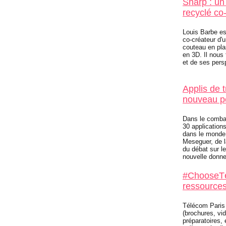
Sharp : un
recyclé co-
Louis Barbe es
co-créateur d'u
couteau en pla
en 3D. Il nous 
et de ses pers
Applis de 
nouveau pé
Dans le combat
30 application
dans le monde.
Meseguer, de la
du débat sur l
nouvelle donne
#ChooseTé
ressources
Télécom Paris
(brochures, vi
préparatoires, 