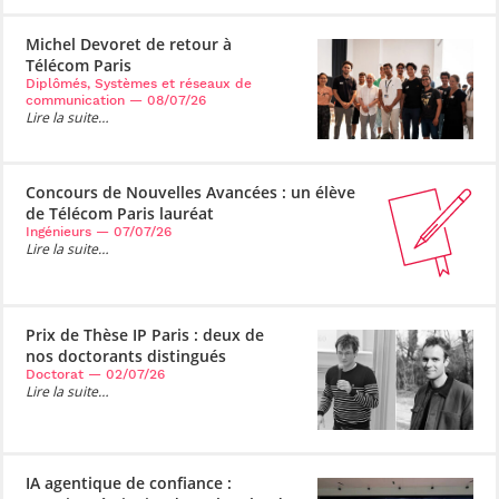
professionnel
Je suis élève en
Artificielle en
S’engager à Télécom
Corps des Mines
Parcours Numérique
situation de
alternance
Paris
• Journaliste
Responsable
Michel Devoret de retour à
Parcours Talents : un
handicap, comment
(admissions closes)
Numérique
Télécom Paris
Double Diplôme
faire ?
responsable : nos
Enquête 1er emploi
• Diplômé
Diplômés, Systèmes et réseaux de
donnant accès aux
Expert
élèves impliqués
communication
— 08/07/26
Corps techniques de
Vous êtes admis,
cybersécurité des
Lire la suite…
• Créateur d’entreprise
l’État
préparez votre
réseaux et des
arrivée
systèmes
d’information
Financement
Concours de Nouvelles Avancées : un élève
Intelligence
de Télécom Paris lauréat
Entreprises &
Artificielle – Expert
Ingénieurs
— 07/07/26
solutions Mastère
Data & MLops
Lire la suite…
Spécialisé
Intelligence
Brochures &
Artificielle
contacts
multimodale et
Prix de Thèse IP Paris : deux de
autonome
nos doctorants distingués
Événements des
Doctorat
— 02/07/26
formations de
Lire la suite…
Mastère Spécialisé
IA agentique de confiance :