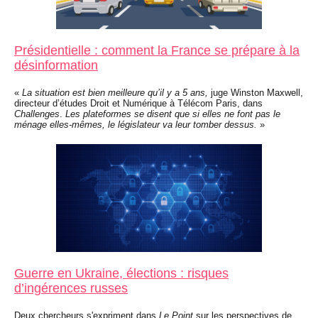
Présidentielle : comment la France se prépare à la
désinformation
«
La situation est bien meilleure qu’il y a 5 ans,
juge Winston Maxwell,
directeur d’études Droit et Numérique à Télécom Paris, dans
Challenges
.
Les plateformes se disent que si elles ne font pas le
ménage elles-mêmes, le législateur va leur tomber dessus.
»
Guerre en Ukraine, élections : risques
d’ingérences russes
Deux chercheurs s'expriment dans
Le Point
sur les perspectives de