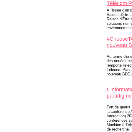
Télécom Pa
À l'issue d'un 
Raison d'Être 
Raison d'Être 
solutions numé
environnement
#ChooseTé
nouveau B
Au terme d'une
des années pré
remporte l'éle
Télécom Paris 
nouveau BDE do
L’informat
paradigme
Fort de quatre 
la conférenc
Interaction) 2
conférences sp
Machine à Tél
de recherche.