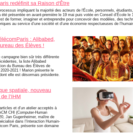
ris redéfinit sa Raison d'Être
processus impliquant la majorité des acteurs de l'École, personnels, étudiants
a été présentée en avant-première le 19 mai puis votée en Conseil d’École le 1
est de former, imaginer et entreprendre pour concevoir des modèles, des tech
riques au service d’une société et d’une économie respectueuses de l’humai
.
lécomParis : Alibabed,
ureau des Élèves !
 campagne bien sûr très différente
cédentes, la liste Alibabed
ction du Bureau des Élèves de
2020-2021 ! Marion présente le
nt elle est désormais présidente.
ique spatiale, nouveau
 de l’IHM
articles et d’un atelier acceptés à
e ACM CHI (Computer-Human
020, Jan Gugenheimer, maître de
écialisé dans l’Interaction Humain-
écom Paris, présente son domaine