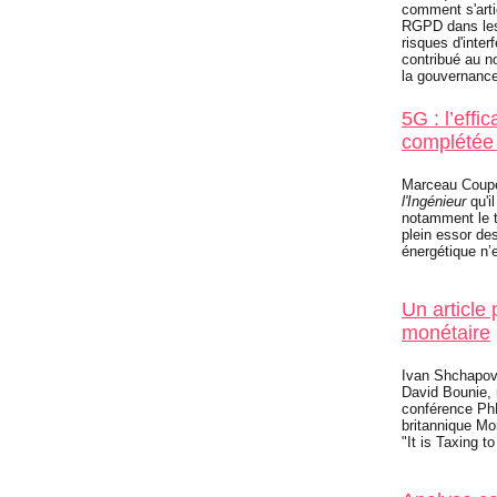
comment s'arti
RGPD dans les 
risques d'inte
contribué au n
la gouvernance 
5G : l’effi
complétée 
Marceau Coup
l'Ingénieur
qu'il
notamment le tr
plein essor des
énergétique n’e
Un article
monétaire
Ivan Shchapov,
David Bounie, r
conférence Ph
britannique Mo
"It is Taxing t