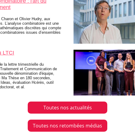
binatoire : l'art du
ment
e Charon et Olivier Hudry, aux
s. L’analyse combinatoire est une
athématiques discrètes qui compte
 combinatoires issues d’ensembles
du LTCI
la lettre trimestrielle du
 Traitement et Communication de
 nouvelle dénomination d'équipe,
le Ma Thèse en 180 secondes,
Ideas, évaluation Hcérès, outil
doctorat, et al.
Toutes nos actualités
Toutes nos retombées médias