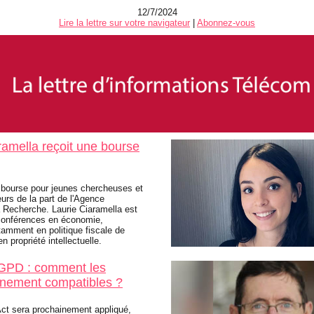
12/7/2024
Lire la lettre sur votre navigateur
|
Abonnez-vous
ramella reçoit une bourse
e bourse pour jeunes chercheuses et
urs de la part de l'Agence
a Recherche. Laurie Ciaramella est
conférences en économie,
tamment en politique fiscale de
en propriété intellectuelle.
RGPD : comment les
inement compatibles ?
 Act sera prochainement appliqué,