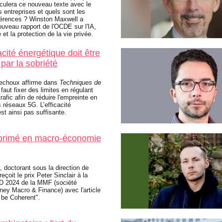
culera ce nouveau texte avec le
entreprises et quels sont les
rférences ? Winston Maxwell a
ouveau rapport de l'OCDE sur l'IA,
et la protection de la vie privée.
cacité énergétique doit être
par la sobriété
echoux affirme dans
Techniques de
 faut fixer des limites en régulant
afic afin de réduire l'empreinte en
 réseaux 5G. L’efficacité
st ainsi pas suffisante.
 primé en macro-économie
 doctorant sous la direction de
eçoit le prix Peter Sinclair à la
D 2024 de la MMF (société
ney Macro & Finance) avec l'article
o be Coherent".