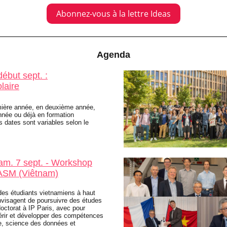
Abonnez-vous à la lettre Ideas
Agenda
début sept. :
laire
mière année, en deuxième année,
nnée ou déjà en formation
es dates sont variables selon le
am. 7 sept. - Workshop
IASM (Viêtnam)
 des étudiants vietnamiens à haut
envisagent de poursuivre des études
octorat à IP Paris, avec pour
uérir et développer des compétences
e, science des données et