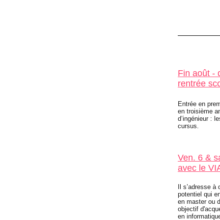
Fin août - 
rentrée sco
Entrée en pre
en troisième a
d’ingénieur : l
cursus.
Ven. 6 & s
avec le V
Il s’adresse à
potentiel qui 
en master ou d
objectif d'acq
en informatiqu