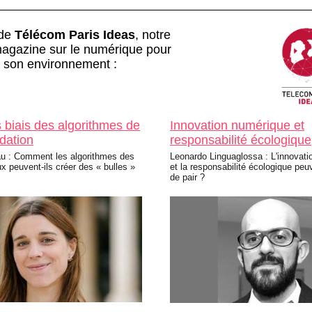
 de
Télécom Paris Ideas
, notre
agazine sur le numérique pour
t son environnement :
s biais des algorithmes de
Innovation numérique et
dation
responsabilité écologique
au : Comment les algorithmes des
Leonardo Linguaglossa : L'innovat
x peuvent-ils créer des « bulles »
et la responsabilité écologique peuv
de pair ?