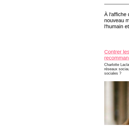
À l'affiche
nouveau m
l'humain e
Contrer le
recomman
Charlotte Lacl
réseaux sociau
sociales ?