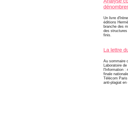
Analyse com
dénombre
Un livre d'Irèn
éditions Hermè
branche des m
des structures
finis.
La lettre 
Au sommaire de 
Laboratoire de
l'Information :
finale nationa
Télécom Paris 
anti-plagiat en 