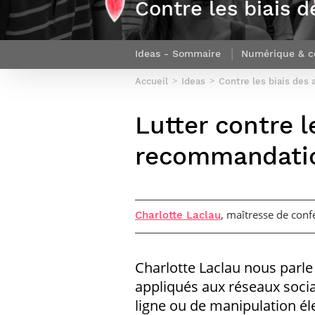
Contre les biais
Sport (fr)
Expert cybersécurité des réseaux
Mobilité en France
et des systèmes d’information
Parcours Numérique Responsable
Intelligence Artificielle – Expert
Ideas - Sommaire
Numérique & c
Enquête 1er emploi
Data & MLops
Accueil
Ideas
Contre les biais des
Intelligence Artificielle multimodale
et autonome
Lutter contre l
Manager des systèmes
d’information (admissions closes)
recommandatio
, maîtresse de conf
Charlotte Laclau
Charlotte Laclau nous parle 
appliqués aux réseaux socia
ligne ou de manipulation él