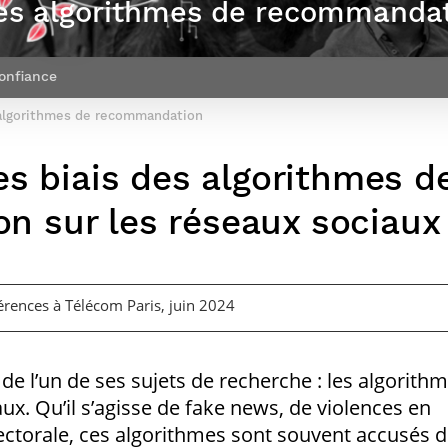
 des algorithmes de recommanda
Corps des Mines
recherche &
communication
Soutien à la
Financement
Nos offres
innovation
Parcours Talents : un Double Diplôme
Modélisation
Mécénat
mobilité
d’emplois
donnant accès aux Corps techniques
mathématique
Entreprises & solutions Mastère
enseignement et
Rapport d’activité
Alumni
de l’État
Spécialisé
recherche
onfiance
de la recherche à
Témoignages
Nos offres
Télécom Paris :
Brochures & contacts
Alumni
d’emplois
 algorithmes de recommandation
rétrospective
Prix des
administratifs et
Événements des formations de
Technologies
techniques
Mastère Spécialisé
Numériques
es biais des algorithmes d
Nos avantages
Nos engagements
sociétaux
n sur les réseaux sociaux
érences à Télécom Paris, juin 2024
de l’un de ses sujets de recherche : les algorith
ux. Qu’il s’agisse de fake news, de violences en
ectorale, ces algorithmes sont souvent accusés 