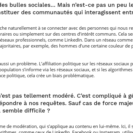
 des bulles sociales… Mais n’est-ce pas un peu 
stituer des communautés qui interagissent entr
herche naturellement à se connecter avec des personnes qui nous 
éraires ou simplement sur des centres d’intérêt communs. Cela sem
s réseaux professionnels, comme LinkedIn. Dans un réseau comme 
ajoritaires, par exemple, des hommes d’une certaine couleur de p
 aussi un problème. L’affiliation politique sur les réseaux sociau
 population s’informe via les réseaux sociaux, et si les algorith
ce politique, cela crée un biais problématique.
n’est pas tellement modéré. C’est compliqué à gé
répondre à nos requêtes. Sauf cas de force maj
a semble difficile ?
me de modération, qui s’applique au contenu en lui-même. Ici, il s’
rithmes, comme ceux de LinkedIn, Facebook ou Instagram, utilise