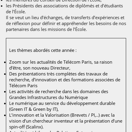
professionnel
Je suis élève en
Artificielle en
S’engager à Télécom
Corps des Mines
les Présidents des associations de diplômés et d’étudiants
Parcours Numérique
situation de
alternance
Paris
• Journaliste
Responsable
de l’École.
Parcours Talents : un
handicap, comment
(admissions closes)
Numérique
Il se veut un lieu d’échanges, de transferts d’expériences et
Double Diplôme
faire ?
responsable : nos
Enquête 1er emploi
• Diplômé
donnant accès aux
de réflexion pour définir et appréhender les besoins de nos
Expert
élèves impliqués
Corps techniques de
Vous êtes admis,
partenaires dans les missions de l’École.
cybersécurité des
• Créateur d’entreprise
l’État
préparez votre
réseaux et des
arrivée
systèmes
d’information
Financement
Les thèmes abordés cette année :
Intelligence
Entreprises &
Artificielle – Expert
Zoom sur les actualités de Télécom Paris, sa raison
solutions Mastère
Data & MLops
d’être, son nouveau Directeur,
Spécialisé
Des présentations très complètes des travaux de
Intelligence
recherche, d’innovation et des formations associées de
Brochures &
Artificielle
contacts
Télécom Paris
multimodale et
Les activités de recherche dans les domaines des
autonome
Événements des
Grandes Infrastructures du Numérique
formations de
Le numérique au service du développement durable
Mastère Spécialisé
(Green IT & Green by IT),
L’innovation et la Valorisation (Brevets / PI,..) avec la
vision d’un chercheur inventeur et la présentation d’une
spin-off (Scalinx).