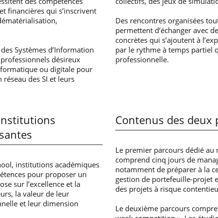
cessitent des compétences
collectifs, des jeux de simulati
 financières qui s’inscrivent
dématérialisation,
Des rencontres organisées tout
permettent d’échanger avec d
concrètes qui s’ajoutent à l’ex
des Systèmes d’Information
par le rythme à temps partiel q
 professionnels désireux
professionnelle.
informatique ou digitale pour
 réseau des SI et leurs
nstitutions
Contenus des deux p
santes
Le premier parcours dédié au
comprend cinq jours de manag
hool, institutions académiques
notamment de préparer à la cer
mpétences pour proposer un
gestion de portefeuille-proje
e sur l’excellence et la
des projets à risque contentieu
urs, la valeur de leur
nnelle et leur dimension
Le deuxième parcours comprend 
week competition ». Les étudia