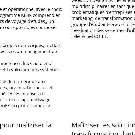
multidisciplinaires en tant que
e et opérationnel avec le choix
problématiques d’entreprises en
e programme MSIR comprend en
marketing, de transformation
urs de voyage d’études), un
groupe d’étudiants a aussi une 
arcours possibles composés
l’évaluation des systèmes d’in
référentiel COBIT.
 projets numériques, mettant
nces liées au management de
mpétences liées au digital
t et l’évaluation des systèmes
rtise du numérique aux
es, organisationnelles et
xpériences intenses et
ui articule apprentissage
 mission professionnelle.
our maîtriser la
Maîtriser les solutio
transformation digit