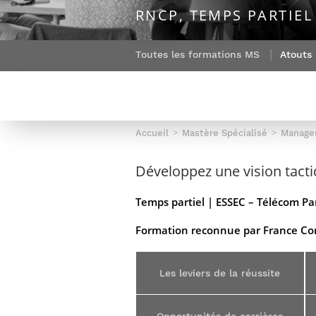
Sport (fr)
RNCP, TEMPS PARTIEL
Expert cybersécurité des réseaux
Mobilité en France
et des systèmes d’information
Parcours Numérique Responsable
Intelligence Artificielle – Expert
Toutes les formations MS
Atouts
Enquête 1er emploi
Data & MLops
Intelligence Artificielle multimodale
et autonome
Manager des systèmes
Accueil
Mastère Spécialisé
Manager
d’information (admissions closes)
Développez une vision tacti
Temps partiel | ESSEC – Télécom Pa
Formation reconnue par France Co
Les leviers de la réussite