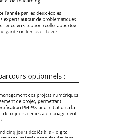
on et de l’e-learning.
e l’année par les deux écoles
es experts autour de problématiques
périence en situation réelle, apportée
ui garde un lien avec la vie
arcours optionnels :
 management des projets numériques
ement de projet, permettant
tification PMP®, une initiation à la
t et deux jours dédiés au management
x.
cinq jours dédiés à la « digital
nts sont intégrés dans des équipes