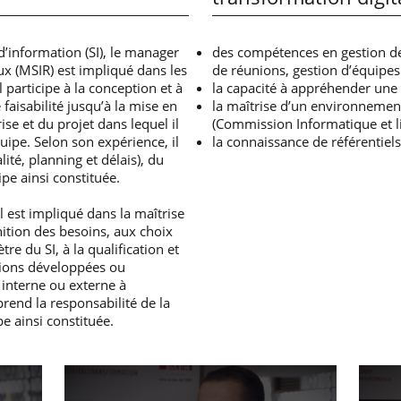
d’information (SI), le manager
des compétences en gestion de
x (MSIR) est impliqué dans les
de réunions, gestion d’équipes
l participe à la conception et à
la capacité à appréhender une v
 faisabilité jusqu’à la mise en
la maîtrise d’un environnemen
rise et du projet dans lequel il
(Commission Informatique et lib
quipe. Selon son expérience, il
la connaissance de référentiels
ité, planning et délais), du
ipe ainsi constituée.
il est impliqué dans la maîtrise
inition des besoins, aux choix
tre du SI, à la qualification et
utions développées ou
 interne ou externe à
prend la responsabilité de la
pe ainsi constituée.