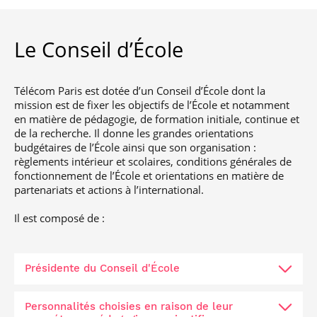
professionnel
Je suis élève en
Artificielle en
S’engager à Télécom
Corps des Mines
Parcours Numérique
situation de
alternance
Paris
• Journaliste
Responsable
Parcours Talents : un
handicap, comment
(admissions closes)
Numérique
Le Conseil d’École
Double Diplôme
faire ?
responsable : nos
Enquête 1er emploi
• Diplômé
donnant accès aux
Expert
élèves impliqués
Corps techniques de
Vous êtes admis,
cybersécurité des
• Créateur d’entreprise
l’État
préparez votre
réseaux et des
Télécom Paris est dotée d’un Conseil d’École dont la
arrivée
systèmes
mission est de fixer les objectifs de l’École et notamment
d’information
Financement
en matière de pédagogie, de formation initiale, continue et
Intelligence
de la recherche. Il donne les grandes orientations
Entreprises &
Artificielle – Expert
budgétaires de l’École ainsi que son organisation :
solutions Mastère
Data & MLops
règlements intérieur et scolaires, conditions générales de
Spécialisé
fonctionnement de l’École et orientations en matière de
Intelligence
partenariats et actions à l’international.
Brochures &
Artificielle
contacts
multimodale et
Il est composé de :
autonome
Événements des
formations de
Mastère Spécialisé
Présidente du Conseil d'École
Personnalités choisies en raison de leur