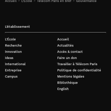
Jean-François Naviner
Accueil
L’École
Télécom Paris en bref
Gouvernance
Van-Tam Nguyen
Jean-Michel Perez-Cano
L’établissement
Stéphane Potelle
Christelle Thomas
L’École
Accueil
Florence Tupin
Recherche
Actualités
Innovation
Accès & contact
Ideas
Faire un don
International
Travailler à Télécom Paris
Entreprise
Politique de confidentialité
Campus
Mentions légales
Bibliothèque
English