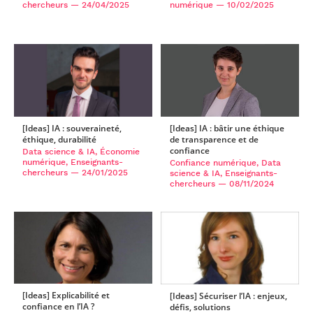
chercheurs
— 24/04/2025
numérique
— 10/02/2025
[Ideas] IA : bâtir une éthique
[Ideas] IA : souveraineté,
de transparence et de
éthique, durabilité
confiance
Data science & IA, Économie
numérique, Enseignants-
Confiance numérique, Data
chercheurs
— 24/01/2025
science & IA, Enseignants-
chercheurs
— 08/11/2024
[Ideas] Explicabilité et
[Ideas] Sécuriser l’IA : enjeux,
confiance en l’IA ?
défis, solutions