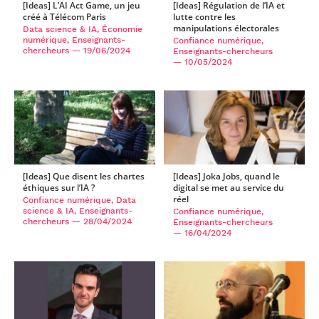
[Ideas] L’AI Act Game, un jeu
[Ideas] Régulation de l’IA et
créé à Télécom Paris
lutte contre les
manipulations électorales
Data science & IA, Économie
numérique, Enseignants-
Confiance numérique,
chercheurs
— 19/06/2024
Enseignants-chercheurs
— 10/05/2024
[Ideas] Que disent les chartes
[Ideas] Joka Jobs, quand le
éthiques sur l’IA ?
digital se met au service du
réel
Confiance numérique, Data
science & IA, Enseignants-
Confiance numérique,
chercheurs
— 28/04/2024
Enseignants-chercheurs
— 16/04/2024