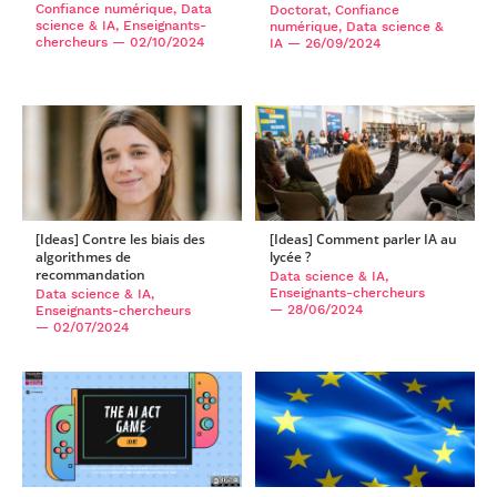
Confiance numérique, Data
Doctorat, Confiance
science & IA, Enseignants-
numérique, Data science &
chercheurs
— 02/10/2024
IA
— 26/09/2024
[Ideas] Contre les biais des
[Ideas] Comment parler IA au
algorithmes de
lycée ?
recommandation
Data science & IA,
Enseignants-chercheurs
Data science & IA,
— 28/06/2024
Enseignants-chercheurs
— 02/07/2024