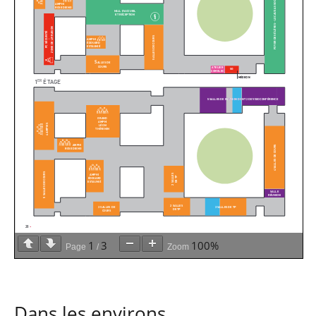
1
3
100%
Page
/
Zoom
Dans les environs