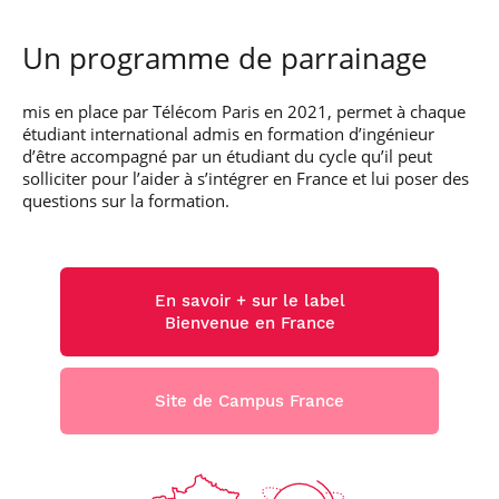
contrat de
Contact
Network Industries and Digital Economy (IREN)
professionnalisation ou
d'apprentissage.
Un programme de parrainage
Filière Marchés,
MS
organisation,
INSCRIT AU RNCP
données, stratégie
mis en place par Télécom Paris en 2021, permet à chaque
Intelligence
étudiant international admis en formation d’ingénieur
Artificielle – Expert
d’être accompagné par un étudiant du cycle qu’il peut
Data & MLops
solliciter pour l’aider à s’intégrer en France et lui poser des
Intégrez le secteur le plus
questions sur la formation.
stratégique de la "data-
driven economy".
Contact
Candidater
Filière Data Science
En savoir + sur le label
MS
& Artificial
INSCRIT AU RNCP
Bienvenue en France
TEMPS PARTIEL
Intelligence
Smart Mobility
(admissions closes)
Site de Campus France
Devenez l'acteur clef de la
transformation numérique
des systèmes de transport.
Contact