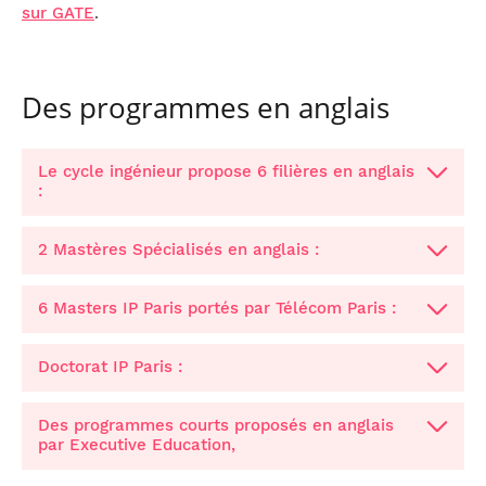
.
sur GATE
Des programmes en anglais
Le cycle ingénieur propose 6 filières en anglais
:
2 Mastères Spécialisés en anglais :
6 Masters IP Paris portés par Télécom Paris :
Filière Algèbre
MS
appliquée
INSCRIT AU RNCP
TEMPS PARTIEL
Data & Artificial Intelligence
Doctorat IP Paris :
Executive MS Data &
Integration, Circuits & Systems
Intelligence
Interaction, Graphics & Design
Artificielle en
Des programmes courts proposés en anglais
Machine Learning Communications and Security
alternance
par Executive Education,
(admissions closes)
Mathematics, Vision and Learning
Une formation ouverte au