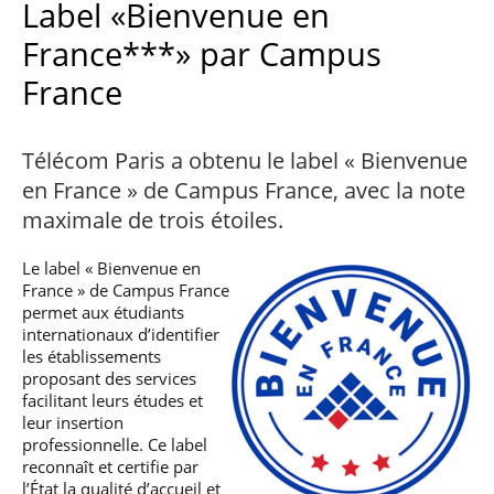
Label «Bienvenue en
professionnel
Je suis élève en
Artificielle en
S’engager à Télécom
Corps des Mines
Parcours Numérique
situation de
alternance
Paris
• Journaliste
Responsable
France***» par Campus
Parcours Talents : un
handicap, comment
(admissions closes)
Numérique
Double Diplôme
faire ?
responsable : nos
Enquête 1er emploi
France
• Diplômé
donnant accès aux
Expert
élèves impliqués
Corps techniques de
Vous êtes admis,
cybersécurité des
• Créateur d’entreprise
l’État
préparez votre
réseaux et des
arrivée
systèmes
Télécom Paris a obtenu le label « Bienvenue
d’information
Financement
en France » de Campus France, avec la note
Intelligence
maximale de trois étoiles.
Entreprises &
Artificielle – Expert
solutions Mastère
Data & MLops
Spécialisé
Le label « Bienvenue en
Intelligence
France » de Campus France
Brochures &
Artificielle
permet aux étudiants
contacts
multimodale et
internationaux d’identifier
autonome
les établissements
Événements des
formations de
proposant des services
Mastère Spécialisé
facilitant leurs études et
leur insertion
professionnelle. Ce label
reconnaît et certifie par
l’État la qualité d’accueil et