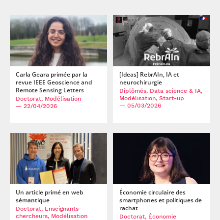
Carla Geara primée par la
[Ideas] RebrAIn, IA et
revue IEEE Geoscience and
neurochirurgie
Remote Sensing Letters
Diplômés, Data science & IA,
Modélisation, Start-up
Doctorat, Modélisation
— 05/03/2026
— 22/04/2026
Un article primé en web
Économie circulaire des
sémantique
smartphones et politiques de
rachat
Doctorat, Enseignants-
chercheurs, Modélisation
Doctorat, Économie