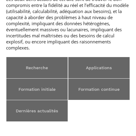
professionnel
Je suis élève en
Artificielle en
S’engager à Télécom
compromis entre la fidélité au réel et l’efficacité du modèle
Corps des Mines
Parcours Numérique
situation de
alternance
Paris
• Journaliste
(utilisabilité, calculabilité, adéquation aux besoins), et la
Responsable
Parcours Talents : un
handicap, comment
(admissions closes)
Numérique
capacité à aborder des problèmes à haut niveau de
Double Diplôme
faire ?
responsable : nos
Enquête 1er emploi
• Diplômé
complexité, impliquant des données hétérogènes,
donnant accès aux
Expert
élèves impliqués
Corps techniques de
éventuellement massives ou lacunaires, impliquant des
Vous êtes admis,
cybersécurité des
• Créateur d’entreprise
l’État
préparez votre
incertitudes mal maîtrisées ou des besoins de calcul
réseaux et des
arrivée
systèmes
explosif, ou encore impliquant des raisonnements
d’information
complexes.
Financement
Intelligence
Entreprises &
Artificielle – Expert
solutions Mastère
Data & MLops
Recherche
Applications
Spécialisé
Intelligence
Brochures &
Artificielle
contacts
multimodale et
Formation initiale
Formation continue
autonome
Événements des
formations de
Mastère Spécialisé
Dernières actualités