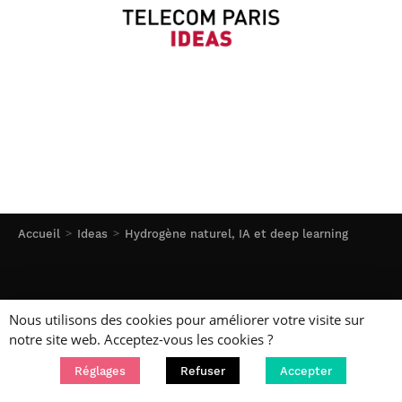
Accueil
Ideas
Hydrogène naturel, IA et deep learning
Nous utilisons des cookies pour améliorer votre visite sur
L’établissement
notre site web. Acceptez-vous les cookies ?
Réglages
Refuser
Accepter
L’École
Accueil
Recherche
Actualités