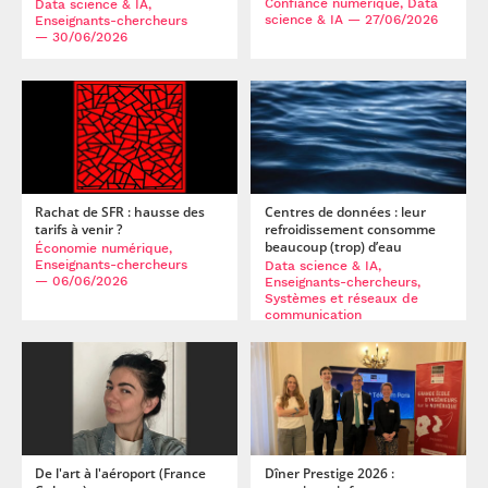
Confiance numérique, Data
Data science & IA,
science & IA
— 27/06/2026
Enseignants-chercheurs
— 30/06/2026
Rachat de SFR : hausse des
Centres de données : leur
tarifs à venir ?
refroidissement consomme
beaucoup (trop) d’eau
Économie numérique,
Enseignants-chercheurs
Data science & IA,
— 06/06/2026
Enseignants-chercheurs,
Systèmes et réseaux de
communication
— 01/06/2026
De l'art à l'aéroport (France
Dîner Prestige 2026 :