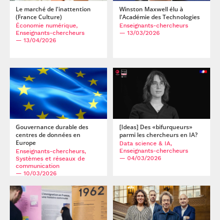
Le marché de l'inattention
Winston Maxwell élu à
(France Culture)
l'Académie des Technologies
Économie numérique,
Enseignants-chercheurs
Enseignants-chercheurs
— 13/03/2026
— 13/04/2026
Gouvernance durable des
[Ideas] Des «bifurqueurs»
centres de données en
parmi les chercheurs en IA?
Europe
Data science & IA,
Enseignants-chercheurs
Enseignants-chercheurs,
— 04/03/2026
Systèmes et réseaux de
communication
— 10/03/2026