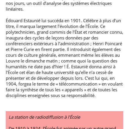
nos jours, un outil d’analyse des systèmes électriques
linéaires.
Édouard Estaunié lui succéda en 1901. Célèbre à plus d’un
titre, il marqua largement l’évolution de l’École. Ce
polytechnicien, grand commis de l’État et romancier connu,
inaugura des cycles de leçons données par des
conférenciers extérieurs à l’administration ; Henri Poincaré
et Pierre Curie en firent partie. Il introduisit également des
cours de culture générale, emmenant même les élèves au
Louvre le dimanche matin ; comme quoi la question des
humanités ne date pas d’hier ! É. Estaunié donna ainsi à
l’École cet élan de haute université qu’elle n’a cessé de
présenter et de développer depuis lors. C’est lui qui, en
1904, forgea le terme de « télécommunication » en voulant
faire la synthèse de tous les « appareils » et de toutes les
disciplines enseignées sous sa responsabilité.
La station de radiodiffusion à l’École
De 1910 à 1924, l’École fut animée par un autre grand