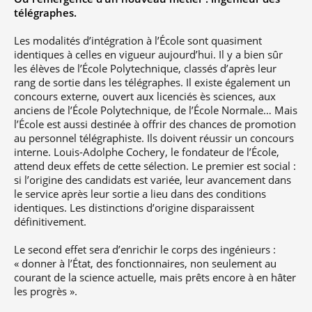
professionnel
Je suis élève en
Artificielle en
S’engager à Télécom
Corps des Mines
télégraphes.
Parcours Numérique
situation de
alternance
Paris
• Journaliste
Responsable
Parcours Talents : un
handicap, comment
(admissions closes)
Numérique
Les modalités d’intégration à l’École sont quasiment
Double Diplôme
faire ?
responsable : nos
Enquête 1er emploi
• Diplômé
identiques à celles en vigueur aujourd’hui. Il y a bien sûr
donnant accès aux
Expert
élèves impliqués
Corps techniques de
Vous êtes admis,
les élèves de l’École Polytechnique, classés d’après leur
cybersécurité des
• Créateur d’entreprise
l’État
préparez votre
réseaux et des
rang de sortie dans les télégraphes. Il existe également un
arrivée
systèmes
concours externe, ouvert aux licenciés ès sciences, aux
d’information
anciens de l’École Polytechnique, de l’École Normale… Mais
Financement
l’École est aussi destinée à offrir des chances de promotion
Intelligence
au personnel télégraphiste. Ils doivent réussir un concours
Entreprises &
Artificielle – Expert
interne. Louis-Adolphe Cochery, le fondateur de l’École,
solutions Mastère
Data & MLops
Spécialisé
attend deux effets de cette sélection. Le premier est social :
Intelligence
si l’origine des candidats est variée, leur avancement dans
Brochures &
Artificielle
le service après leur sortie a lieu dans des conditions
contacts
multimodale et
identiques. Les distinctions d’origine disparaissent
autonome
définitivement.
Événements des
formations de
Le second effet sera d’enrichir le corps des ingénieurs :
Mastère Spécialisé
« donner à l’État, des fonctionnaires, non seulement au
courant de la science actuelle, mais prêts encore à en hâter
les progrès ».