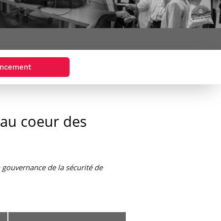
et d’emplois
Focus
Newsroom
Transferts
Agenda
technologiques et
Pressroom
valorisation
Newsletters
RSS
ancement
 au coeur des
a gouvernance de la sécurité de