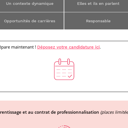
Un contexte dynamique
Elles et ils en parlent
Opportunités de carrières
Responsable
épare maintenant !
.
Déposez votre candidature ici
rentissage et au contrat de professionnalisation
(places limité