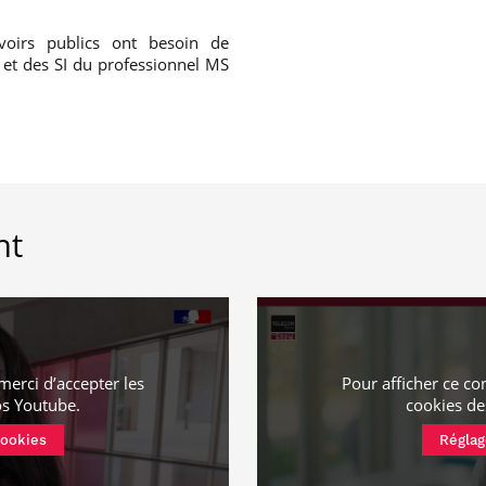
uvoirs publics ont besoin de
x et des SI du professionnel MS
nt
merci d’accepter les
Pour afficher ce co
os Youtube
.
cookies
de
cookies
Réglag