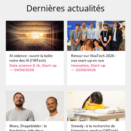
Dernières actualités
AI-vidence : ouvrir la boîte
Retour sur VivaTech 2026 :
noire des IA (I'MTech)
nos start-up en vue
Data science & IA, Start-up
Innovation, Start-up
— 24/06/2026
— 23/06/2026
Mveo, Shapebidder : la
Stewdy : à la recherche de
Fondation aide deux
l’attention perdue (I'MTech)