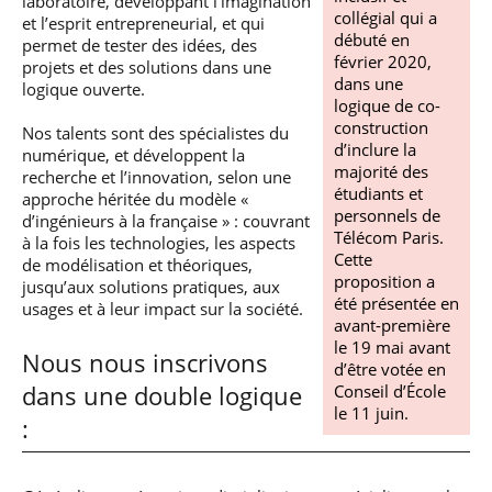
laboratoire, développant l’imagination
professionnel
Je suis élève en
Artificielle en
S’engager à Télécom
collégial qui a
Corps des Mines
Parcours Numérique
et l’esprit entrepreneurial, et qui
situation de
alternance
Paris
• Journaliste
débuté en
Responsable
permet de tester des idées, des
Parcours Talents : un
handicap, comment
(admissions closes)
Numérique
février 2020,
Double Diplôme
projets et des solutions dans une
faire ?
responsable : nos
Enquête 1er emploi
• Diplômé
dans une
donnant accès aux
logique ouverte.
Expert
élèves impliqués
Corps techniques de
logique de co-
Vous êtes admis,
cybersécurité des
• Créateur d’entreprise
l’État
préparez votre
construction
réseaux et des
Nos talents sont des spécialistes du
arrivée
systèmes
d’inclure la
numérique, et développent la
d’information
majorité des
recherche et l’innovation, selon une
Financement
étudiants et
approche héritée du modèle «
Intelligence
personnels de
d’ingénieurs à la française » : couvrant
Entreprises &
Artificielle – Expert
Télécom Paris.
solutions Mastère
à la fois les technologies, les aspects
Data & MLops
Cette
Spécialisé
de modélisation et théoriques,
proposition a
Intelligence
jusqu’aux solutions pratiques, aux
Brochures &
Artificielle
été présentée en
usages et à leur impact sur la société.
contacts
multimodale et
avant-première
autonome
le 19 mai avant
Événements des
Nous nous inscrivons
d’être votée en
formations de
dans une double logique
Conseil d’École
Mastère Spécialisé
le 11 juin.
: