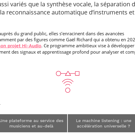
si variés que la synthèse vocale, la séparation 
la reconnaissance automatique d’instruments et
auprès du grand public, elles s’enracinent dans des avancées
tamment par des figures comme Gaël Richard qui a obtenu en 20
. Ce programme ambitieux vise à développer
on projet Hi-Audio
ment des signaux et apprentissage profond pour analyser et comp
Une plateforme au service des
Le machine listening : une
musiciens et au-delà
accélération universelle ?