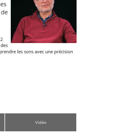
des
 de
22
 des
rendre les sons avec une précision
Vidéo