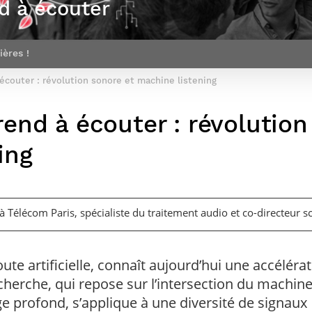
d à écouter
Corps des Mines
recherche &
communication
Soutien à la
Financement
Nos offres
innovation
Parcours Talents : un Double Diplôme
Modélisation
Mécénat
mobilité
d’emplois
donnant accès aux Corps techniques
mathématique
Entreprises & solutions Mastère
enseignement et
Rapport d’activité
Alumni
de l’État
Spécialisé
recherche
ières !
de la recherche à
Témoignages
Nos offres
Télécom Paris :
Brochures & contacts
Alumni
d’emplois
écouter : révolution sonore et machine listening
rétrospective
Prix des
administratifs et
Événements des formations de
Technologies
techniques
Mastère Spécialisé
Numériques
end à écouter : révolution
Nos avantages
Nos engagements
sociétaux
ing
à Télécom Paris, spécialiste du traitement audio et co-directeur s
ute artificielle, connaît aujourd’hui une accéléra
herche, qui repose sur l’intersection du machin
ge profond, s’applique à une diversité de signaux