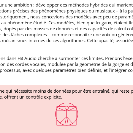
sur une ambition : développer des méthodes hybrides qui marien
entations précises des phénomènes physiques ou musicaux – à la pu
istoriquement, nous concevions des modèles avec peu de paramè
iée au phénomène étudié. Ces modèles, bien que frugaux, étaient lim
, dopés par des masses de données et des capacités de calcul co
r des tâches complexes – comme reconnaître une voix ou génére
mécanismes internes de ces algorithmes. Cette opacité, associée
s dans Hi! Audio cherche à surmonter ces limites. Prenons l’exe
tion des cordes vocales, modulée par la géométrie de la gorge et 
 processus, avec quelques paramètres bien définis, et l’intégrer
e qui nécessite moins de données pour être entraîné, qui reste pl
 offrent un contrôle explicite.