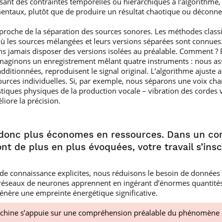
ant des contraintes temporelles ou hiérarchiques à l’algorithme,
mentaux, plutôt que de produire un résultat chaotique ou déconnec
approche de la séparation des sources sonores. Les méthodes classi
ù les sources mélangées et leurs versions séparées sont connues
ans jamais disposer des versions isolées au préalable. Comment
. Imaginons un enregistrement mêlant quatre instruments : nous a
 additionnées, reproduisent le signal original. L’algorithme ajuste 
sources individuelles. Si, par exemple, nous séparons une voix ch
stiques physiques de la production vocale – vibration des cordes vo
éliore la précision.
onc plus économes en ressources. Dans un cont
ont de plus en plus évoquées, votre travail s’in
s de connaissance explicites, nous réduisons le besoin de donnée
 réseaux de neurones apprennent en ingérant d’énormes quantités
génère une empreinte énergétique significative.
achine s’appuie sur une compréhension préalable du phénomène p