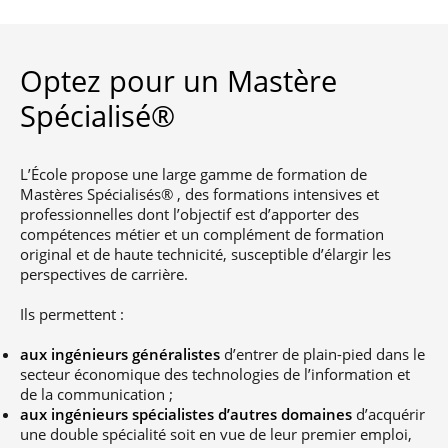
professionnel
Je suis élève en
Artificielle en
S’engager à Télécom
Corps des Mines
Parcours Numérique
situation de
alternance
Paris
• Journaliste
Responsable
Parcours Talents : un
handicap, comment
(admissions closes)
Numérique
Double Diplôme
faire ?
responsable : nos
Optez pour un Mastère
Enquête 1er emploi
• Diplômé
donnant accès aux
Expert
élèves impliqués
Corps techniques de
Vous êtes admis,
cybersécurité des
Spécialisé®
• Créateur d’entreprise
l’État
préparez votre
réseaux et des
arrivée
systèmes
d’information
Financement
L’École propose une large gamme de formation de
Intelligence
Mastères Spécialisés® , des formations intensives et
Entreprises &
Artificielle – Expert
professionnelles dont l’objectif est d’apporter des
solutions Mastère
Data & MLops
compétences métier et un complément de formation
Spécialisé
original et de haute technicité, susceptible d’élargir les
Intelligence
Brochures &
perspectives de carrière.
Artificielle
contacts
multimodale et
autonome
Ils permettent :
Événements des
formations de
aux ingénieurs généralistes
d’entrer de plain-pied dans le
Mastère Spécialisé
secteur économique des technologies de l’information et
de la communication ;
aux ingénieurs spécialistes d’autres domaines
d’acquérir
une double spécialité soit en vue de leur premier emploi,