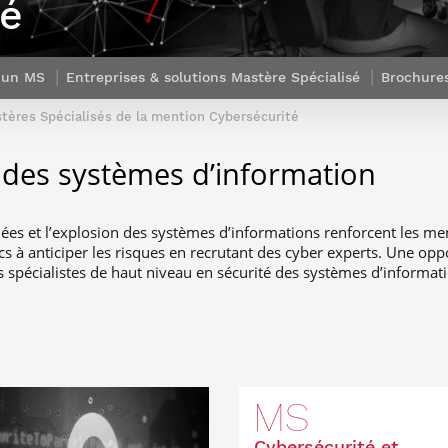
té
Corps des Mines
recherche &
communication
Soutien à la
Financement
Nos offres
innovation
Parcours Talents : un Double Diplôme
Modélisation
Mécénat
mobilité
d’emplois
donnant accès aux Corps techniques
mathématique
Entreprises & solutions Mastère
enseignement et
Rapport d’activité
Alumni
de l’État
Spécialisé
recherche
r un MS
Entreprises & solutions Mastère Spécialisé
Brochure
de la recherche à
Témoignages
Nos offres
Télécom Paris :
Brochures & contacts
Alumni
d’emplois
rétrospective
tères Spécialisés de la mention Cybersécurité
Prix des
administratifs et
Événements des formations de
Technologies
techniques
Mastère Spécialisé
é des systèmes d’information
Numériques
Nos avantages
Nos engagements
sociétaux
ées et l’explosion des systèmes d’informations renforcent les me
s à anticiper les risques en recrutant des cyber experts. Une opp
 spécialistes de haut niveau en sécurité des systèmes d’informat
MS
Cybersécurité et