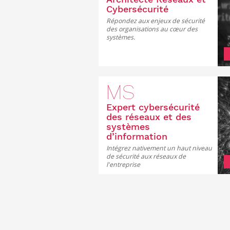
Cybersécurité
Répondez aux enjeux de sécurité
des organisations au cœur des
systèmes.
MS
Expert cybersécurité
des réseaux et des
systèmes
d’information
Intégrez nativement un haut niveau
de sécurité aux réseaux de
l'entreprise