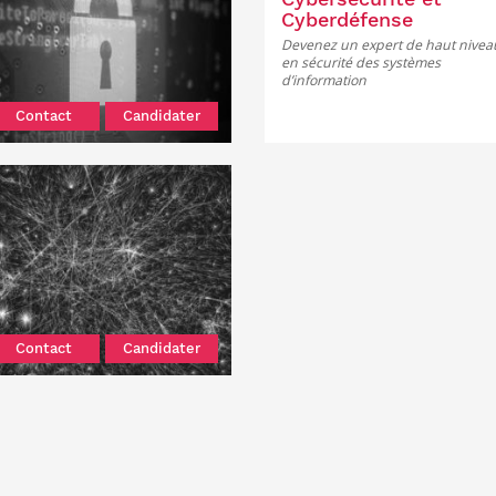
Cyberdéfense
Devenez un expert de haut nivea
en sécurité des systèmes
d’information
Contact
Candidater
Contact
Candidater