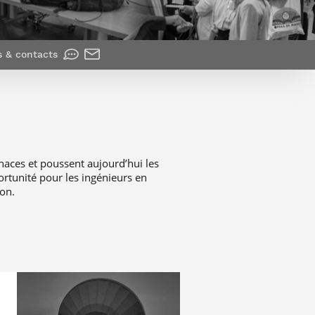
et d’emplois
Focus
Newsroom
Transferts
Agenda
technologiques et
Pressroom
s & contacts
valorisation
Newsletters
RSS
naces et poussent aujourd’hui les
ortunité pour les ingénieurs en
ion.