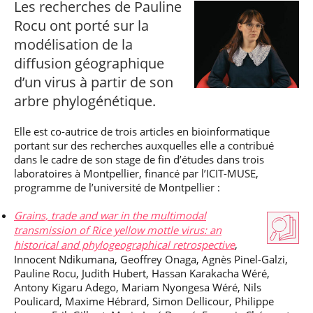
Les recherches de Pauline
professionnel
Je suis élève en
Artificielle en
S’engager à Télécom
Corps des Mines
Parcours Numérique
situation de
alternance
Rocu ont porté sur la
Paris
• Journaliste
Responsable
Parcours Talents : un
handicap, comment
(admissions closes)
Numérique
modélisation de la
Double Diplôme
faire ?
responsable : nos
Enquête 1er emploi
• Diplômé
donnant accès aux
Expert
diffusion géographique
élèves impliqués
Corps techniques de
Vous êtes admis,
cybersécurité des
• Créateur d’entreprise
d’un virus à partir de son
l’État
préparez votre
réseaux et des
arrivée
systèmes
arbre phylogénétique.
d’information
Financement
Intelligence
Elle est co-autrice de trois articles en bioinformatique
Entreprises &
Artificielle – Expert
portant sur des recherches auxquelles elle a contribué
solutions Mastère
Data & MLops
dans le cadre de son stage de fin d’études dans trois
Spécialisé
laboratoires à Montpellier, financé par l’ICIT-MUSE,
Intelligence
programme de l’université de Montpellier :
Brochures &
Artificielle
contacts
multimodale et
Grains, trade and war in the multimodal
autonome
Événements des
transmission of Rice yellow mottle virus: an
formations de
historical and phylogeographical retrospective
,
Mastère Spécialisé
Innocent Ndikumana, Geoffrey Onaga, Agnès Pinel-Galzi,
Pauline Rocu, Judith Hubert, Hassan Karakacha Wéré,
Antony Kigaru Adego, Mariam Nyongesa Wéré, Nils
Poulicard, Maxime Hébrard, Simon Dellicour, Philippe