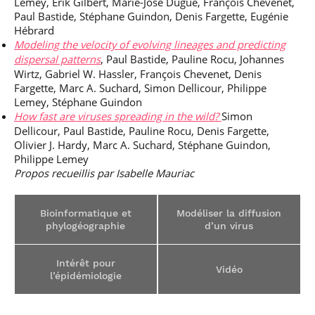
Lemey, Erik Gilbert, Marie-José Dugué, François Chévenet,
Paul Bastide, Stéphane Guindon, Denis Fargette, Eugénie
Hébrard
Modeling the velocity of evolving lineages and predicting
dispersal patterns
, Paul Bastide, Pauline Rocu, Johannes
Wirtz, Gabriel W. Hassler, François Chevenet, Denis
Fargette, Marc A. Suchard, Simon Dellicour, Philippe
Lemey, Stéphane Guindon
How fast are viruses spreading in the wild?
Simon
Dellicour, Paul Bastide, Pauline Rocu, Denis Fargette,
Olivier J. Hardy, Marc A. Suchard, Stéphane Guindon,
Philippe Lemey
Propos recueillis par Isabelle Mauriac
Bioinformatique et
Modéliser la diffusion
phylogéographie
d’un virus
Intérêt pour
Vidéo
l’épidémiologie