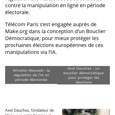
professionnel
Je suis élève en
Artificielle en
S’engager à Télécom
contre la manipulation en ligne en période
Corps des Mines
Parcours Numérique
situation de
alternance
Paris
• Journaliste
Responsable
Parcours Talents : un
électorale.
handicap, comment
(admissions closes)
Numérique
Double Diplôme
faire ?
responsable : nos
Enquête 1er emploi
• Diplômé
donnant accès aux
Expert
élèves impliqués
Télécom Paris s’est engagée auprès de
Corps techniques de
Vous êtes admis,
cybersécurité des
• Créateur d’entreprise
l’État
préparez votre
réseaux et des
Make.org dans la conception d’un Bouclier
arrivée
systèmes
Démocratique, pour mieux protéger les
d’information
Financement
prochaines élections européennes de ces
Intelligence
manipulations via l’IA.
Entreprises &
Artificielle – Expert
solutions Mastère
Data & MLops
Spécialisé
Intelligence
Axel Dauchez : un
Brochures &
Artificielle
Winston Maxwell : la
bouclier démocratique
contacts
multimodale et
régulation de l’IA en
pour protéger les
autonome
période électorale
élections
Événements des
formations de
Mastère Spécialisé
Axel Dauchez, fondateur de