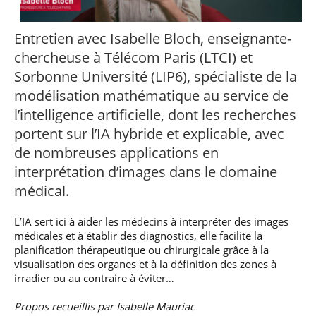
professionnel
Je suis élève en
Artificielle en
S’engager à Télécom
Corps des Mines
Parcours Numérique
situation de
alternance
Paris
• Journaliste
Responsable
Parcours Talents : un
handicap, comment
(admissions closes)
Entretien avec Isabelle Bloch, enseignante-
Numérique
Double Diplôme
faire ?
responsable : nos
Enquête 1er emploi
• Diplômé
donnant accès aux
chercheuse à Télécom Paris (LTCI) et
Expert
élèves impliqués
Corps techniques de
Vous êtes admis,
cybersécurité des
Sorbonne Université (LIP6), spécialiste de la
• Créateur d’entreprise
l’État
préparez votre
réseaux et des
modélisation mathématique au service de
arrivée
systèmes
d’information
l’intelligence artificielle, dont les recherches
Financement
portent sur l’IA hybride et explicable, avec
Intelligence
Entreprises &
Artificielle – Expert
de nombreuses applications en
solutions Mastère
Data & MLops
Spécialisé
interprétation d’images dans le domaine
Intelligence
médical.
Brochures &
Artificielle
contacts
multimodale et
autonome
L’IA sert ici à aider les médecins à interpréter des images
Événements des
médicales et à établir des diagnostics, elle facilite la
formations de
planification thérapeutique ou chirurgicale grâce à la
Mastère Spécialisé
visualisation des organes et à la définition des zones à
irradier ou au contraire à éviter…
Propos recueillis par Isabelle Mauriac