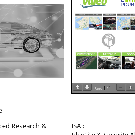
1
1
Page
/
e
ced Research &
ISA :
Identity & Security A