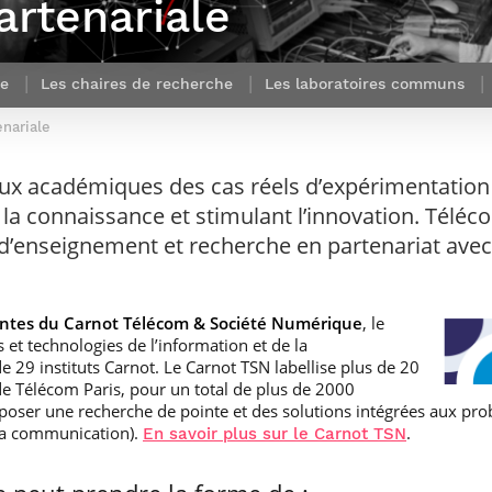
rtenariale
Corps des Mines
recherche &
communication
Soutien à la
Financement
Nos offres
innovation
Parcours Talents : un Double Diplôme
Modélisation
Mécénat
mobilité
d’emplois
donnant accès aux Corps techniques
mathématique
Entreprises & solutions Mastère
enseignement et
Rapport d’activité
Alumni
de l’État
Spécialisé
recherche
e
Les chaires de recherche
Les laboratoires communs
de la recherche à
Témoignages
Nos offres
Télécom Paris :
Brochures & contacts
Alumni
d’emplois
nariale
rétrospective
Prix des
administratifs et
Événements des formations de
Technologies
techniques
Mastère Spécialisé
ux académiques des cas réels d’expérimentation 
Numériques
Nos avantages
Nos engagements
e la connaissance et stimulant l’innovation. Télé
sociétaux
es d’enseignement et recherche en partenariat ave
antes du Carnot Télécom & Société Numérique
, le
et technologies de l’information et de la
 29 instituts Carnot. Le Carnot TSN labellise plus de 20
e Télécom Paris, pour un total de plus de 2000
oposer une recherche de pointe et des solutions intégrées aux pro
 la communication).
.
En savoir plus sur le Carnot TSN