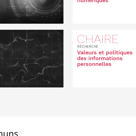
numériques
CHAIRE
RECHERCHE
Valeurs et politiques
des informations
personnelles
muns