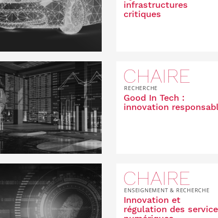
infrastructures
critiques
CHAIRE
RECHERCHE
Good In Tech :
innovation responsab
CHAIRE
ENSEIGNEMENT & RECHERCHE
Innovation et
régulation des servic