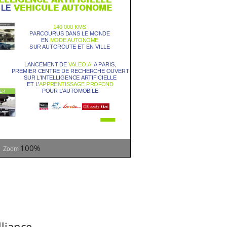
100%
Zoom
lliance