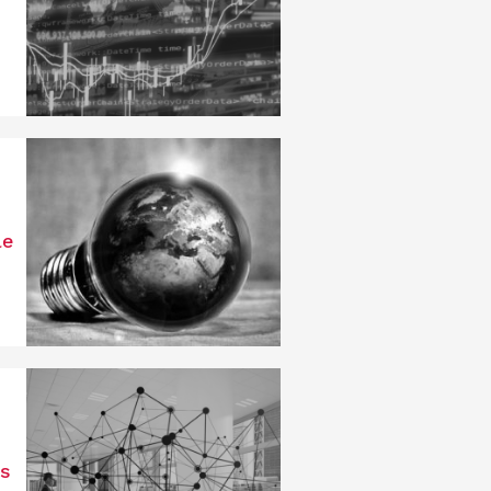
le
es