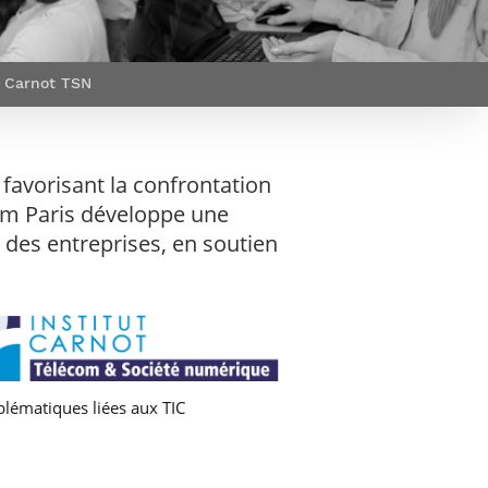
et d’emplois
Focus
Newsroom
Transferts
Agenda
technologiques et
Pressroom
Carnot TSN
valorisation
Newsletters
RSS
favorisant la confrontation
com Paris développe une
c des entreprises, en soutien
blématiques liées aux TIC