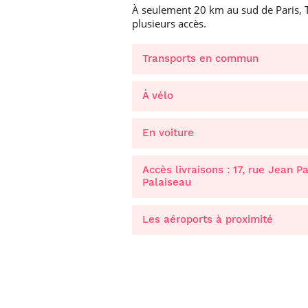
À seulement 20 km au sud de Paris, 
plusieurs accès.
Transports en commun
À vélo
En voiture
Carte de l’accès vélo à Téléco
Carte du réseau cyclable Pari
Accès livraisons : 17, rue Jean Pa
vélo
C
Palaiseau
correctement s’équiper et de r
Les aéroports à proximité
règles essentielles