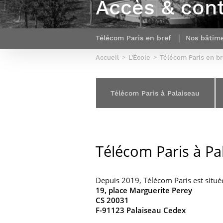
Accès & con
Sport (fr)
Expert cybersécurité des réseaux
Mobilité en France
et des systèmes d’information
Parcours Numérique Responsable
Intelligence Artificielle – Expert
Télécom Paris en bref
Nos bâtime
Enquête 1er emploi
Data & MLops
Accueil
L’École
Télécom Paris en br
Intelligence Artificielle multimodale
et autonome
Manager des systèmes
Télécom Paris à Palaiseau
d’information (admissions closes)
Télécom Paris à Pa
Depuis 2019, Télécom Paris est situé
19, place Marguerite Perey
CS 20031
F-91123 Palaiseau Cedex