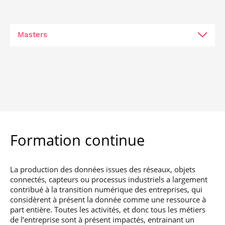
Masters
DataScience
En savoir +
Mathematics, Vision, Learning
Gestion de données et extraction de
connaissances à large échelle (DataScale)
Formation continue
La production des données issues des réseaux, objets
connectés, capteurs ou processus industriels a largement
contribué à la transition numérique des entreprises, qui
considèrent à présent la donnée comme une ressource à
part entière. Toutes les activités, et donc tous les métiers
de l’entreprise sont à présent impactés, entrainant un