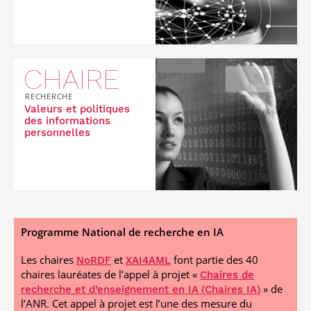
CHAIRE
RECHERCHE
Valeurs et politiques
des informations
personnelles
Programme National de recherche en IA
Les chaires
et
font partie des 40
NoRDF
XAI4AML
chaires lauréates de l’appel à projet «
Chaires de
» de
recherche et d’enseignement en IA (Chaires IA)
l’ANR. Cet appel à projet est l’une des mesure du