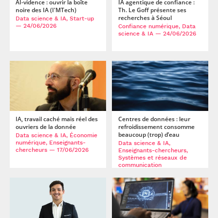
AI-vidence : ouvrir la boîte
IA agentique de confiance :
noire des IA (I'MTech)
Th. Le Goff présente ses
recherches à Séoul
Data science & IA, Start-up
— 24/06/2026
Confiance numérique, Data
science & IA
— 24/06/2026
IA, travail caché mais réel des
Centres de données : leur
ouvriers de la donnée
refroidissement consomme
beaucoup (trop) d’eau
Data science & IA, Économie
numérique, Enseignants-
Data science & IA,
chercheurs
— 17/06/2026
Enseignants-chercheurs,
Systèmes et réseaux de
communication
— 01/06/2026