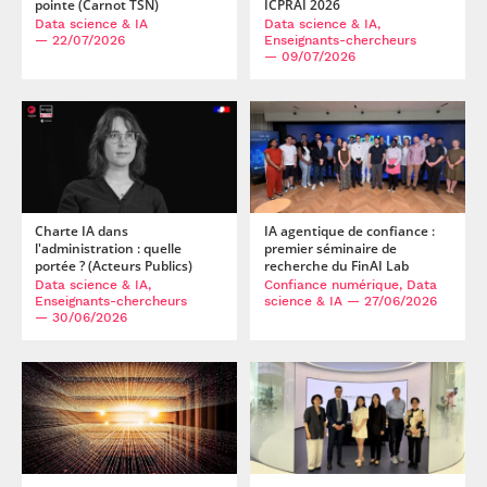
pointe (Carnot TSN)
ICPRAI 2026
Data science & IA
Data science & IA,
— 22/07/2026
Enseignants-chercheurs
— 09/07/2026
IA agentique de confiance :
Charte IA dans
premier séminaire de
l'administration : quelle
recherche du FinAI Lab
portée ? (Acteurs Publics)
Confiance numérique, Data
Data science & IA,
science & IA
— 27/06/2026
Enseignants-chercheurs
— 30/06/2026