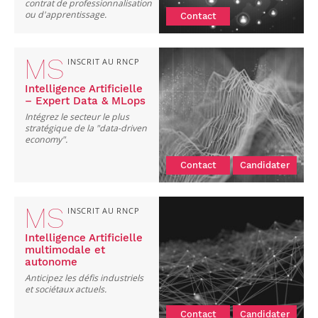
contrat de professionnalisation
ou d'apprentissage.
Contact
MS
INSCRIT AU RNCP
Intelligence Artificielle
– Expert Data & MLops
Intégrez le secteur le plus
stratégique de la "data-driven
economy".
Contact
Candidater
MS
INSCRIT AU RNCP
Intelligence Artificielle
multimodale et
autonome
Anticipez les défis industriels
et sociétaux actuels.
Contact
Candidater