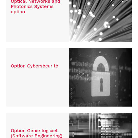
Optical Networks and
Photonics Systems
option
Option Cybersécurité
Option Génie logiciel
(Software Engineering)