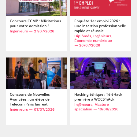
Concours CCMP : félicitations
Enquête 1er emploi 2026 :
pour votre admission !
une insertion professionnelle
rapide et réussie
Ingénieurs
— 27/07/2026
Diplômés, Ingénieurs,
Économie numérique
— 20/07/2026
Concours de Nouvelles
Hacking éthique : TéléHack
Avancées : un élève de
première à WOCS’hAck
Télécom Paris lauréat
Ingénieurs, Mastère
spécialisé
— 18/06/2026
Ingénieurs
— 07/07/2026