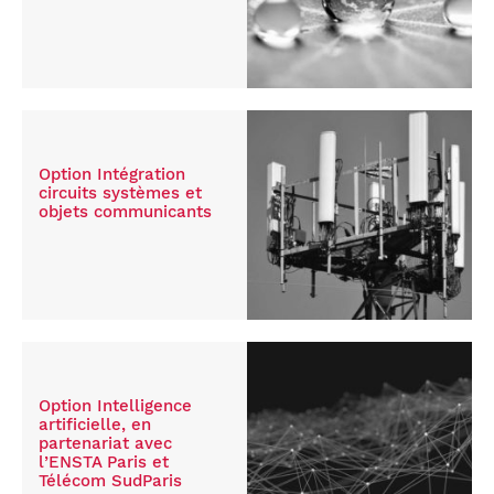
Option Intégration
circuits systèmes et
objets communicants
Option Intelligence
artificielle, en
partenariat avec
l’ENSTA Paris et
Télécom SudParis