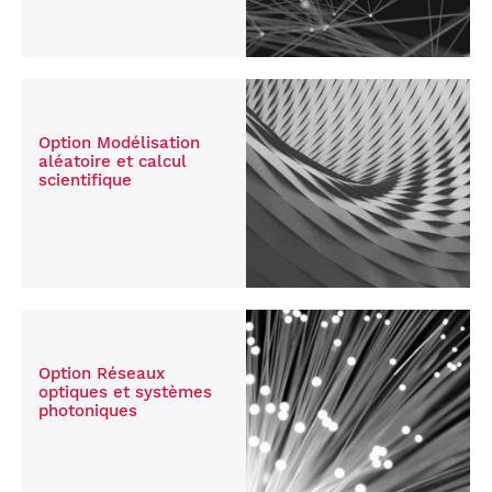
Option Modélisation
aléatoire et calcul
scientifique
Option Réseaux
optiques et systèmes
photoniques