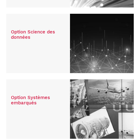
Option Science des
données
Option Systèmes
embarqués