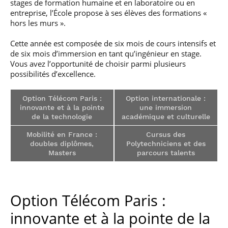
stages de formation humaine et en laboratoire ou en
professionnel
Je suis élève en
Artificielle en
S’engager à Télécom
Corps des Mines
Parcours Numérique
entreprise, l’École propose à ses élèves des formations «
situation de
alternance
Paris
• Journaliste
Responsable
Parcours Talents : un
hors les murs ».
handicap, comment
(admissions closes)
Numérique
Double Diplôme
faire ?
responsable : nos
Enquête 1er emploi
• Diplômé
donnant accès aux
Expert
Cette année est composée de six mois de cours intensifs et
élèves impliqués
Corps techniques de
Vous êtes admis,
cybersécurité des
de six mois d’immersion en tant qu’ingénieur en stage.
• Créateur d’entreprise
l’État
préparez votre
réseaux et des
Vous avez l’opportunité de choisir parmi plusieurs
arrivée
systèmes
possibilités d’excellence.
d’information
Financement
Intelligence
Option Télécom Paris :
Option internationale :
Entreprises &
Artificielle – Expert
innovante et à la pointe
une immersion
solutions Mastère
Data & MLops
de la technologie
académique et culturelle
Spécialisé
Intelligence
Mobilité en France :
Cursus des
Brochures &
Artificielle
doubles diplômes,
Polytechniciens et des
contacts
multimodale et
Masters
parcours talents
autonome
Événements des
formations de
Mastère Spécialisé
Option Télécom Paris :
innovante et à la pointe de la