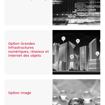
Option Grandes
infrastructures
numériques, réseaux et
Internet des objets
Option Image