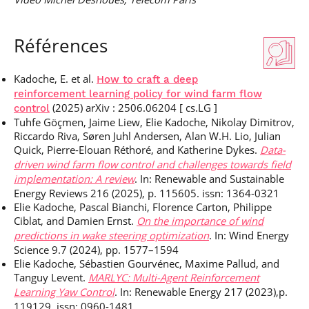
Références
Kadoche, E. et al.
How to craft a deep
reinforcement learning policy for wind farm flow
(2025) arXiv : 2506.06204 [ cs.LG ]
control
Tuhfe Göçmen, Jaime Liew, Elie Kadoche, Nikolay Dimitrov,
Riccardo Riva, Søren Juhl Andersen, Alan W.H. Lio, Julian
Quick, Pierre-Elouan Réthoré, and Katherine Dykes.
Data-
driven wind farm flow control and challenges towards field
implementation: A review
. In: Renewable and Sustainable
Energy Reviews 216 (2025), p. 115605. issn: 1364-0321
Elie Kadoche, Pascal Bianchi, Florence Carton, Philippe
Ciblat, and Damien Ernst.
On the importance of wind
predictions in wake steering optimization
. In: Wind Energy
Science 9.7 (2024), pp. 1577–1594
Elie Kadoche, Sébastien Gourvénec, Maxime Pallud, and
Tanguy Levent.
MARLYC: Multi-Agent Reinforcement
Learning Yaw Control
. In: Renewable Energy 217 (2023),p.
119129. issn: 0960-1481