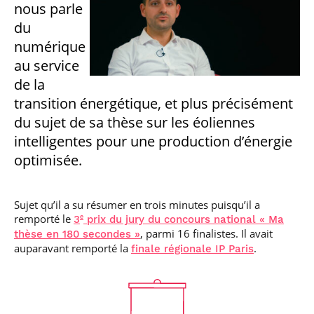
nous parle
professionnel
Je suis élève en
Artificielle en
S’engager à Télécom
Corps des Mines
Parcours Numérique
situation de
alternance
Paris
du
• Journaliste
Responsable
Parcours Talents : un
handicap, comment
(admissions closes)
Numérique
Double Diplôme
numérique
faire ?
responsable : nos
Enquête 1er emploi
• Diplômé
donnant accès aux
Expert
élèves impliqués
au service
Corps techniques de
Vous êtes admis,
cybersécurité des
• Créateur d’entreprise
l’État
préparez votre
de la
réseaux et des
arrivée
systèmes
transition énergétique, et plus précisément
d’information
Financement
du sujet de sa thèse sur les éoliennes
Intelligence
intelligentes pour une production d’énergie
Entreprises &
Artificielle – Expert
solutions Mastère
Data & MLops
optimisée.
Spécialisé
Intelligence
Brochures &
Artificielle
contacts
Sujet qu’il a su résumer en trois minutes puisqu’il a
multimodale et
autonome
remporté le
3
prix du jury du concours national « Ma
e
Événements des
, parmi 16 finalistes. Il avait
thèse en 180 secondes »
formations de
auparavant remporté la
.
finale régionale IP Paris
Mastère Spécialisé