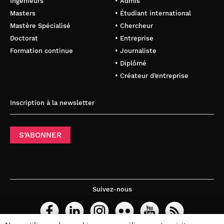
Ingénieurs
• Admis
Masters
• Étudiant international
Pour afficher ce contenu, merci
Mastère Spécialisé
• Chercheur
d’accepter les cookies
des vidéos
Youtube
.
Doctorat
• Entreprise
Formation continue
• Journaliste
Réglage des cookies
• Diplômé
• Créateur d’entreprise
Inscription à la newsletter
S’ABONNER
Suivez-nous