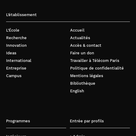
L’établissement
L’École
Accueil
Recherche
Actualités
Innovation
Accès & contact
Ideas
Faire un don
International
Travailler à Télécom Paris
Entreprise
Politique de confidentialité
Pour afficher ce contenu, merci
Campus
Mentions légales
d’accepter les cookies
des vidéos
Bibliothèque
Youtube
.
English
Réglage des cookies
Programmes
Entrée par profils