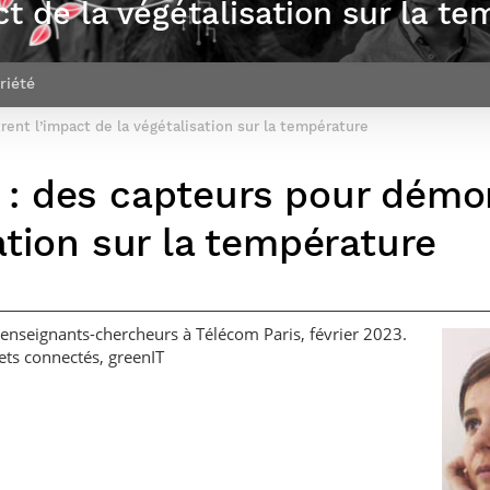
t de la végétalisation sur la t
Corps des Mines
recherche &
communication
Soutien à la
Financement
Nos offres
innovation
Parcours Talents : un Double Diplôme
Modélisation
Mécénat
mobilité
d’emplois
donnant accès aux Corps techniques
mathématique
Entreprises & solutions Mastère
enseignement et
Rapport d’activité
Alumni
de l’État
Spécialisé
recherche
riété
de la recherche à
Témoignages
Nos offres
Télécom Paris :
Brochures & contacts
Alumni
d’emplois
ent l’impact de la végétalisation sur la température
rétrospective
Prix des
administratifs et
Événements des formations de
Technologies
techniques
Mastère Spécialisé
Numériques
: des capteurs pour démon
Nos avantages
Nos engagements
sociétaux
ation sur la température
 enseignants-chercheurs à Télécom Paris, février 2023.
jets connectés, greenIT