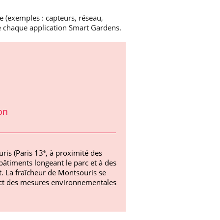
e (exemples : capteurs, réseau,
 de chaque application Smart Gardens.
on
ris (Paris 13
, à proximité des
e
âtiments longeant le parc et à des
t. La fraîcheur de Montsouris se
act des mesures environnementales