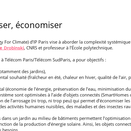
ser, économiser
gy For Climate) d’IP Paris vise à aborder la complexité systémique
, CNRS et professeur à l’École polytechnique.
e Drobinski
à Télécom Paris/Télécom SudParis, a pour objectifs :
notamment des jardins),
l souhaité (fraîcheur en été, chaleur en hiver, qualité de l’air, p
l (économie de l’énergie, préservation de l’eau, minimisation d
cosystème sont optimisées à l’aide d’objets connectés (SmartHomes
ion de l’arrosage (ni trop, ni trop peu) qui permet d’économiser le
es activités humaines nuisibles, des maladies et des insectes rav
 dans un jardin au milieu de bâtiments permettent l’optimisatio
tion de la production d’énergie solaire. Ainsi, les objets connect
s besoins.