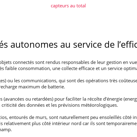
capteurs au total
és autonomes au service de l’effi
objets connectés sont rendus responsables de leur gestion en vue 
rès faible consommation, une collecte efficace et un service optima
mages) ou les communications, qui sont des opérations très coûteu
 recharge maximum de batterie.
vancées ou retardées) pour faciliter la récolte d’énergie (energy 
 criticité des données et les prévisions météorologiques.
patios, entourés de murs, sont naturellement peu ensoleillés côté 
s relativement plus côté intérieur nord car ils sont temporairement 
champ.