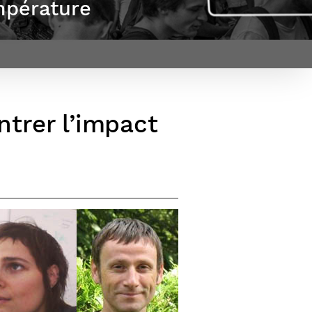
empérature
et d’emplois
Focus
Newsroom
Transferts
Agenda
technologiques et
Pressroom
valorisation
Newsletters
RSS
trer l’impact