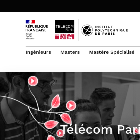
Ingénieurs
Masters
Mastère Spécialisé
Notre vision
Les Masters de Télécom Paris
Toutes les formations de Mastère
Le doctorat à Télécom Paris
Télécom Paris Executive Education
Spécialisé®
Master of Science & Technology Data
Votre formation d’ingénieur
Sujets de thèses
VAE : validation des acquis de
and Economics for Public Policy (MSCT
Architecte Digital d’Entreprise
l’expérience
Votre 1re année : les bases de
DEPP)
Spécialités du doctorat
l’ingénieur innovant du numérique
Master 2 Quantique, Mathématiques,
Architecte Réseaux et
Votre 2e année : une orientation à la
Informatique (QMI)
Cybersécurité
carte
Votre 3e année : préparez votre
Cybersécurité et Cyberdéfense
carrière
Apprentissage FISEA
Télécom Pari
Executive MS Data & Intelligence
Les langues et cultures
Artificielle en alternance
(admissions closes)
Les sciences humaines et sociales