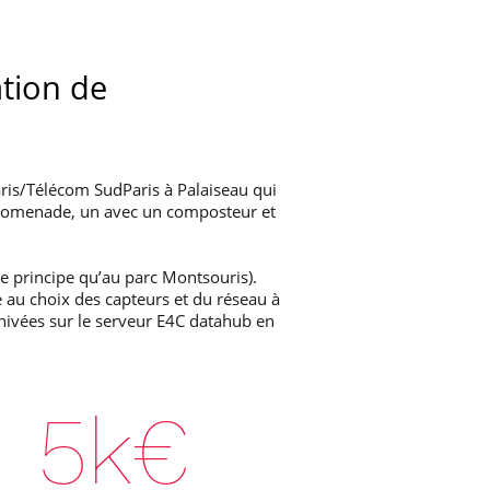
ation de
aris/Télécom SudParis à Palaiseau qui
 promenade, un avec un composteur et
me principe qu’au parc Montsouris).
e au choix des capteurs et du réseau à
chivées sur le serveur E4C datahub en
5
k€