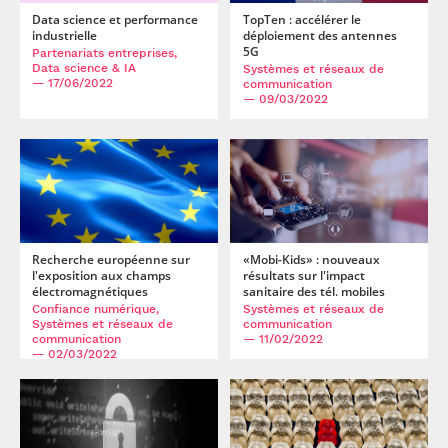
Data science et performance
TopTen : accélérer le
industrielle
déploiement des antennes
5G
Partenariats entreprises,
Data science & IA
Systèmes et réseaux de
— 17/06/2022
communication
— 09/03/2022
Recherche européenne sur
«Mobi-Kids» : nouveaux
l'exposition aux champs
résultats sur l'impact
électromagnétiques
sanitaire des tél. mobiles
Confiance numérique,
Systèmes et réseaux de
Systèmes et réseaux de
communication
communication
— 11/02/2022
— 02/03/2022