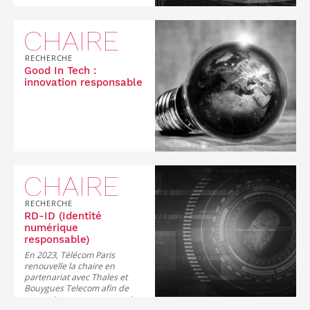
CHAIRE
RECHERCHE
Good In Tech :
innovation responsable
CHAIRE
RECHERCHE
RD-ID (Identité
numérique
responsable)
En 2023, Télécom Paris
renouvelle la chaire en
partenariat avec Thales et
Bouygues Telecom afin de
poursuivre ses travaux en leur