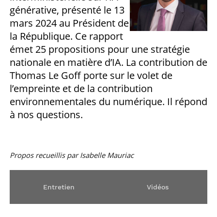
professionnel
Je suis élève en
Artificielle en
S’engager à Télécom
générative, présenté le 13
Corps des Mines
Parcours Numérique
situation de
alternance
Paris
• Journaliste
Responsable
Parcours Talents : un
mars 2024 au Président de
handicap, comment
(admissions closes)
Numérique
Double Diplôme
faire ?
responsable : nos
la République. Ce rapport
Enquête 1er emploi
• Diplômé
donnant accès aux
Expert
élèves impliqués
Corps techniques de
Vous êtes admis,
émet 25 propositions pour une stratégie
cybersécurité des
• Créateur d’entreprise
l’État
préparez votre
réseaux et des
nationale en matière d’IA. La contribution de
arrivée
systèmes
Thomas Le Goff porte sur le volet de
d’information
Financement
l’empreinte et de la contribution
Intelligence
Entreprises &
Artificielle – Expert
environnementales du numérique. Il répond
solutions Mastère
Data & MLops
à nos questions.
Spécialisé
Intelligence
Brochures &
Artificielle
contacts
multimodale et
autonome
Propos recueillis par Isabelle Mauriac
Événements des
formations de
Mastère Spécialisé
Entretien
Vidéos