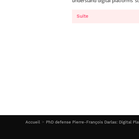
understand digital platforms’ 
Suite
Accueil
PhD defense Pierre-François Darlas: Digital Pl