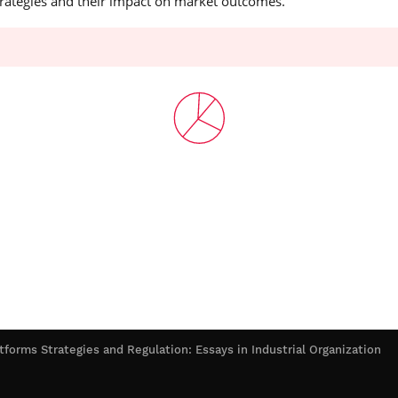
strategies and their impact on market outcomes.
atforms Strategies and Regulation: Essays in Industrial Organization