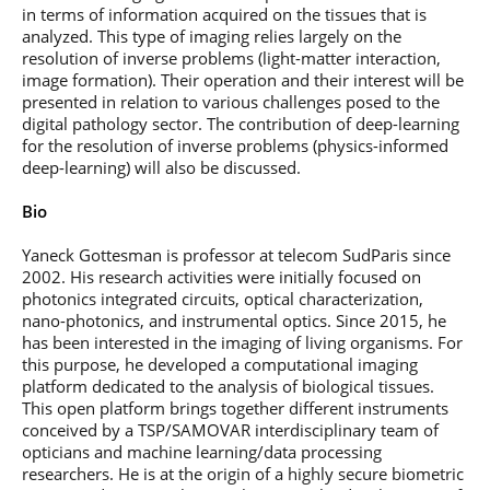
professionnel
Je suis élève en
Artificielle en
in terms of information acquired on the tissues that is
S’engager à Télécom
Corps des Mines
Parcours Numérique
situation de
alternance
Paris
analyzed. This type of imaging relies largely on the
• Journaliste
Responsable
Parcours Talents : un
handicap, comment
(admissions closes)
Numérique
resolution of inverse problems (light-matter interaction,
Double Diplôme
faire ?
responsable : nos
Enquête 1er emploi
image formation). Their operation and their interest will be
• Diplômé
donnant accès aux
Expert
élèves impliqués
presented in relation to various challenges posed to the
Corps techniques de
Vous êtes admis,
cybersécurité des
• Créateur d’entreprise
digital pathology sector. The contribution of deep-learning
l’État
préparez votre
réseaux et des
arrivée
for the resolution of inverse problems (physics-informed
systèmes
d’information
deep-learning) will also be discussed.
Financement
Intelligence
Bio
Entreprises &
Artificielle – Expert
solutions Mastère
Data & MLops
Yaneck Gottesman is professor at telecom SudParis since
Spécialisé
2002. His research activities were initially focused on
Intelligence
Brochures &
photonics integrated circuits, optical characterization,
Artificielle
contacts
multimodale et
nano-photonics, and instrumental optics. Since 2015, he
autonome
has been interested in the imaging of living organisms. For
Événements des
this purpose, he developed a computational imaging
formations de
platform dedicated to the analysis of biological tissues.
Mastère Spécialisé
This open platform brings together different instruments
conceived by a TSP/SAMOVAR interdisciplinary team of
opticians and machine learning/data processing
researchers. He is at the origin of a highly secure biometric