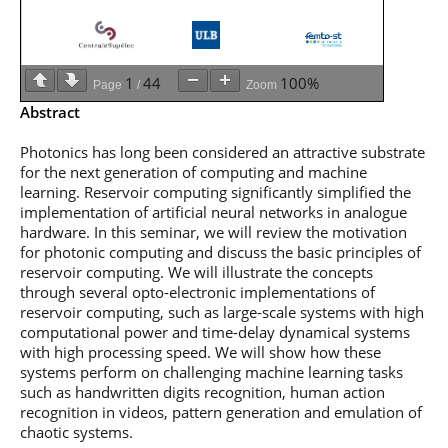
professionnel
Je suis élève en
Artificielle en
S’engager à Télécom
Corps des Mines
Parcours Numérique
situation de
alternance
Paris
• Journaliste
Responsable
Parcours Talents : un
handicap, comment
(admissions closes)
Numérique
Double Diplôme
faire ?
responsable : nos
Enquête 1er emploi
• Diplômé
donnant accès aux
Expert
1
44
100%
élèves impliqués
Page
/
Zoom
Corps techniques de
Vous êtes admis,
cybersécurité des
• Créateur d’entreprise
Abstract
l’État
préparez votre
réseaux et des
arrivée
systèmes
Photonics has long been considered an attractive substrate
d’information
Financement
for the next generation of computing and machine
Intelligence
learning. Reservoir computing significantly simplified the
Entreprises &
Artificielle – Expert
implementation of artificial neural networks in analogue
solutions Mastère
Data & MLops
hardware. In this seminar, we will review the motivation
Spécialisé
for photonic computing and discuss the basic principles of
Intelligence
Brochures &
reservoir computing. We will illustrate the concepts
Artificielle
contacts
through several opto-electronic implementations of
multimodale et
autonome
reservoir computing, such as large-scale systems with high
Événements des
computational power and time-delay dynamical systems
formations de
with high processing speed. We will show how these
Mastère Spécialisé
systems perform on challenging machine learning tasks
such as handwritten digits recognition, human action
recognition in videos, pattern generation and emulation of
chaotic systems.