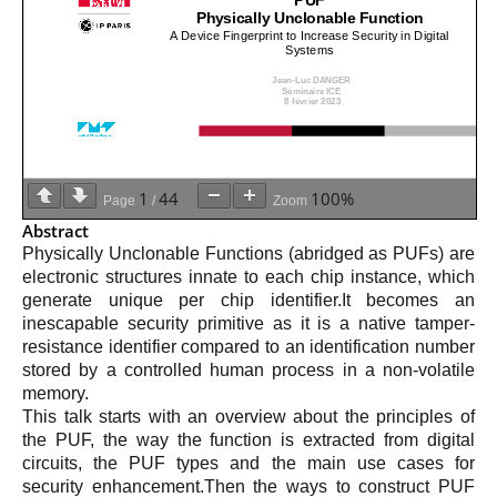
professionnel
Je suis élève en
Artificielle en
S’engager à Télécom
Corps des Mines
Parcours Numérique
situation de
alternance
Paris
• Journaliste
Responsable
Parcours Talents : un
handicap, comment
(admissions closes)
Numérique
Double Diplôme
faire ?
responsable : nos
Enquête 1er emploi
• Diplômé
donnant accès aux
Expert
élèves impliqués
Corps techniques de
Vous êtes admis,
cybersécurité des
• Créateur d’entreprise
l’État
préparez votre
réseaux et des
arrivée
systèmes
d’information
Financement
1
44
100%
Page
/
Zoom
Intelligence
Entreprises &
Artificielle – Expert
Abstract
solutions Mastère
Data & MLops
Physically Unclonable Functions (abridged as PUFs) are
Spécialisé
electronic structures innate to each chip instance, which
Intelligence
Brochures &
generate unique per chip identifier.It becomes an
Artificielle
contacts
inescapable security primitive as it is a native tamper-
multimodale et
autonome
resistance identifier compared to an identification number
Événements des
stored by a controlled human process in a non-volatile
formations de
memory.
Mastère Spécialisé
This talk starts with an overview about the principles of
the PUF, the way the function is extracted from digital
circuits, the PUF types and the main use cases for
security enhancement.Then the ways to construct PUF