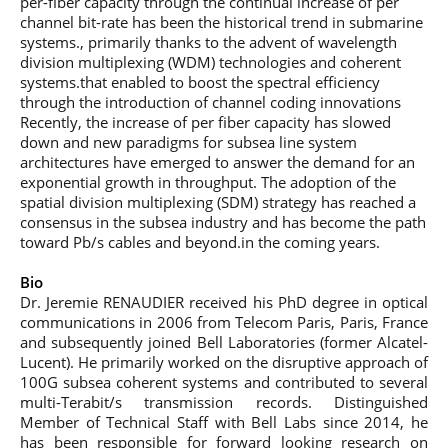
per-fiber capacity through the continual increase of per
professionnel
Je suis élève en
Artificielle en
S’engager à Télécom
Corps des Mines
Parcours Numérique
channel bit-rate has been the historical trend in submarine
situation de
alternance
Paris
• Journaliste
Responsable
Parcours Talents : un
systems., primarily thanks to the advent of wavelength
handicap, comment
(admissions closes)
Numérique
Double Diplôme
division multiplexing (WDM) technologies and coherent
faire ?
responsable : nos
Enquête 1er emploi
• Diplômé
donnant accès aux
Expert
systems.that enabled to boost the spectral efficiency
élèves impliqués
Corps techniques de
Vous êtes admis,
cybersécurité des
through the introduction of channel coding innovations
• Créateur d’entreprise
l’État
préparez votre
réseaux et des
Recently, the increase of per fiber capacity has slowed
arrivée
systèmes
down and new paradigms for subsea line system
d’information
architectures have emerged to answer the demand for an
Financement
exponential growth in throughput. The adoption of the
Intelligence
Entreprises &
spatial division multiplexing (SDM) strategy has reached a
Artificielle – Expert
solutions Mastère
consensus in the subsea industry and has become the path
Data & MLops
Spécialisé
toward Pb/s cables and beyond.in the coming years.
Intelligence
Brochures &
Artificielle
Bio
contacts
multimodale et
Dr. Jeremie RENAUDIER received his PhD degree in optical
autonome
communications in 2006 from Telecom Paris, Paris, France
Événements des
formations de
and subsequently joined Bell Laboratories (former Alcatel-
Mastère Spécialisé
Lucent). He primarily worked on the disruptive approach of
100G subsea coherent systems and contributed to several
multi-Terabit/s transmission records. Distinguished
Member of Technical Staff with Bell Labs since 2014, he
has been responsible for forward looking research on