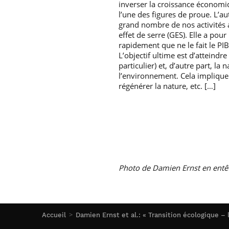
inverser la croissance économiq
l’une des figures de proue. L’a
grand nombre de nos activités 
effet de serre (GES). Elle a pou
rapidement que ne le fait le PIB.
L’objectif ultime est d’atteindr
particulier) et, d’autre part, l
l’environnement. Cela implique d
régénérer la nature, etc. […]
Photo de Damien Ernst en entê
Accueil
Damien Ernst et al.: « Transition écologique – l