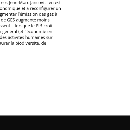
e ». Jean-Marc Jancovici en est
économique et à reconfigurer un
gmenter l’émission des gaz à
tité de GES augmente moins
ssent – lorsque le PIB croît.
n général (et l’économie en
 des activités humaines sur
urer la biodiversité, de