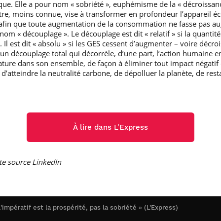
ue. Elle a pour nom « sobriété », euphémisme de la « décroissanc
utre, moins connue, vise à transformer en profondeur l’appareil 
afin que toute augmentation de la consommation ne fasse pas au
r nom « découplage ». Le découplage est dit « relatif » si la quan
 Il est dit « absolu » si les GES cessent d’augmenter – voire décroi
e un découplage total qui décorrèle, d’une part, l’action humaine e
a nature dans son ensemble, de façon à éliminer tout impact négatif
’atteindre la neutralité carbone, de dépolluer la planète, de resta
À lire dans L'Express
te source LinkedIn
’impératif est la prospérité, pas la sobriété » (L’Express)