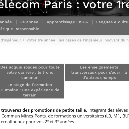
Télécom Paris : votre 1
Corps des Mines
recherche &
communication
Soutien à la
Financement
Nos offres
innovation
Parcours Talents : un Double Diplôme
Modélisation
Mécénat
mobilité
d’emplois
donnant accès aux Corps techniques
mathématique
Entreprises & solutions Mastère
enseignement et
Rapport d’activité
Alumni
de l’État
Spécialisé
recherche
 année
3e année
Apprentissage FISEA
Langues & cultu
de la recherche à
Témoignages
Nos offres
Télécom Paris :
érique Responsable
Brochures & contacts
Alumni
d’emplois
rétrospective
Prix des
administratifs et
 d’ingénieur
Événements des formations de
Votre 1re année : les bases de l’ingénieur innovant du
Technologies
techniques
Mastère Spécialisé
Numériques
Nos avantages
Nos engagements
sociétaux
Des acquis solides pour toute
Les enseignements
votre carrière : le tronc
transversaux pour s’ouvrir à
commun
d’autres champs
Le stage de Formation
Humaine : une expérience de
terrain
s trouverez des promotions de petite taille
, intégrant des élèves
s Commun Mines-Ponts, de formations universitaires (L3, M1, BUT
nternationaux pour vos 2
et 3
années.
e
e