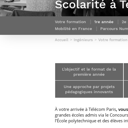
Scolarité à 
Sport (fr)
Expert cybersécurité des réseaux
Mobilité en France
et des systèmes d’information
Parcours Numérique Responsable
Intelligence Artificielle – Expert
Votre formation
1re année
2e
Enquête 1er emploi
Data & MLops
Mobilité en France
Parcours Num
Intelligence Artificielle multimodale
Accueil
Ingénieurs
Votre formation
et autonome
Manager des systèmes
d’information (admissions closes)
L’objectif et le format de la
première année
Une approche par projets
pédagogiques innovants
À votre arrivée à Télécom Paris
, vou
grandes écoles admis via le Concour
l’École polytechnique et des élèves i