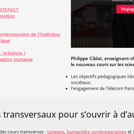
Réglag
ARTEFACT
vention
ontemporains de l’ingénieur
rique
: Artishow !
Philippe Ciblat, enseignant-
rmation Humaine
le nouveau cours sur les sci
Les objectifs pédagogiques li
sociétaux.
l’engagement de Télécom Paris
 transversaux pour s’ouvrir à d’
des cours transverses :
,
et
langues
humanités contemporaines