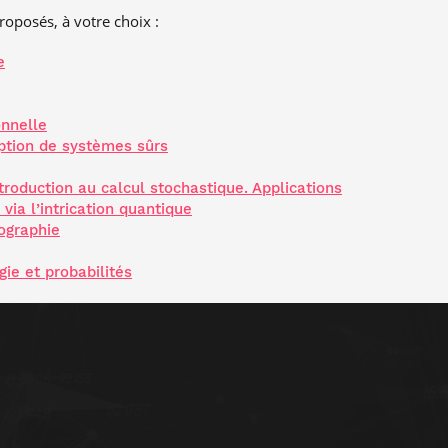
roposés, à votre choix :
e
nnelle
ption de systèmes sûrs
troduction au calcul stochastique. Applications
via l’intrication quantique
tographie
ie et probabilités