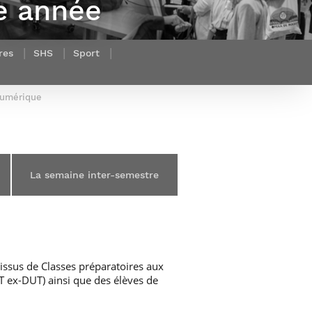
re année
et d’emplois
Focus
Newsroom
Transferts
Agenda
technologiques et
Pressroom
res
SHS
Sport
valorisation
Newsletters
RSS
 numérique
La semaine inter-semestre
 issus de Classes préparatoires aux
 ex-DUT) ainsi que des élèves de