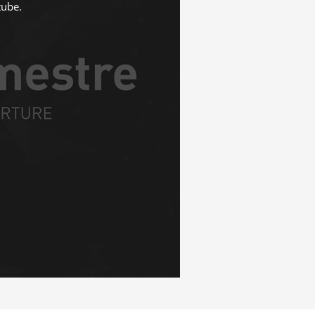
tube
.