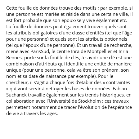
professionnel
Je suis élève en
Artificielle en
S’engager à Télécom
Corps des Mines
Parcours Numérique
Cette fouille de données trouve des motifs ; par exemple, si
situation de
alternance
Paris
• Journaliste
Responsable
Parcours Talents : un
une personne est mariée et réside dans une certaine ville, il
handicap, comment
(admissions closes)
Numérique
Double Diplôme
faire ?
est fort probable que son époux/se y vive également etc.
responsable : nos
Enquête 1er emploi
• Diplômé
donnant accès aux
Expert
La fouille de données peut également trouver quels sont
élèves impliqués
Corps techniques de
Vous êtes admis,
cybersécurité des
les attributs obligatoires d’une classe d’entités (tel que l’âge
• Créateur d’entreprise
l’État
préparez votre
réseaux et des
pour une personne) et quels sont les attributs optionnels
arrivée
systèmes
(tel que l’époux d’une personne). Et un travail de recherche,
d’information
mené avec ParisSud, le centre Inra de Montpellier et Inria
Financement
Rennes, porte sur la fouille de clés, à savoir une clé est une
Intelligence
Entreprises &
Artificielle – Expert
combinaison d’attributs qui identifie une entité de manière
solutions Mastère
Data & MLops
unique (pour une personne, cela va être son prénom, son
Spécialisé
nom et sa date de naissance par exemple). Pour le
Intelligence
chercheur, il s’agit à chaque fois d’établir des « contraintes
Brochures &
Artificielle
» qui vont servir à nettoyer les bases de données. Fabian
contacts
multimodale et
Suchanek travaille également sur les trends historiques, en
autonome
Événements des
collaboration avec l’Université de Stockholm : ces travaux
formations de
permettent notamment de tracer l’évolution de l’espérance
Mastère Spécialisé
de vie à travers les âges.