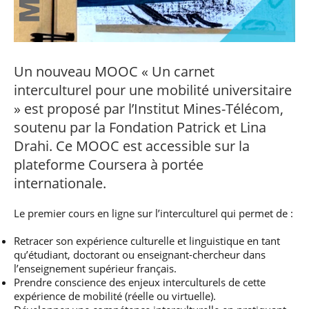
professionnel
Je suis élève en
Artificielle en
S’engager à Télécom
Corps des Mines
Parcours Numérique
situation de
alternance
Paris
• Journaliste
Responsable
Parcours Talents : un
handicap, comment
(admissions closes)
Numérique
Double Diplôme
faire ?
responsable : nos
Enquête 1er emploi
• Diplômé
donnant accès aux
Expert
élèves impliqués
Corps techniques de
Vous êtes admis,
cybersécurité des
Un nouveau MOOC « Un carnet
• Créateur d’entreprise
l’État
préparez votre
réseaux et des
interculturel pour une mobilité universitaire
arrivée
systèmes
d’information
» est proposé par l’Institut Mines-Télécom,
Financement
soutenu par la Fondation Patrick et Lina
Intelligence
Entreprises &
Artificielle – Expert
Drahi. Ce MOOC est accessible sur la
solutions Mastère
Data & MLops
plateforme Coursera à portée
Spécialisé
Intelligence
internationale.
Brochures &
Artificielle
contacts
multimodale et
Le premier cours en ligne sur l’interculturel qui permet de :
autonome
Événements des
formations de
Retracer son expérience culturelle et linguistique en tant
Mastère Spécialisé
qu’étudiant, doctorant ou enseignant-chercheur dans
l’enseignement supérieur français.
Prendre conscience des enjeux interculturels de cette
expérience de mobilité (réelle ou virtuelle).