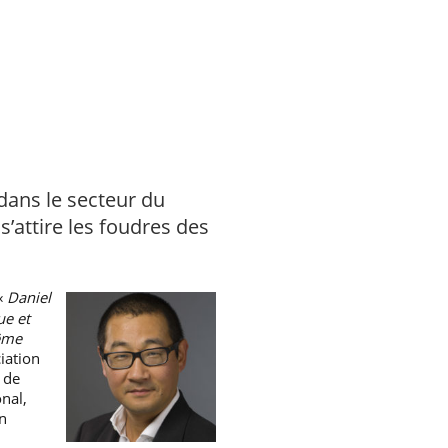
 dans le secteur du
s’attire les foudres des
 «
Daniel
ue et
même
ciation
 de
onal,
n