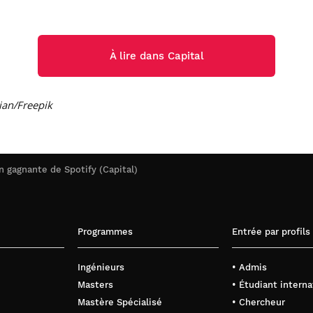
À lire dans Capital
ian/Freepik
on gagnante de Spotify (Capital)
Programmes
Entrée par profils
Ingénieurs
• Admis
Masters
• Étudiant interna
Mastère Spécialisé
• Chercheur