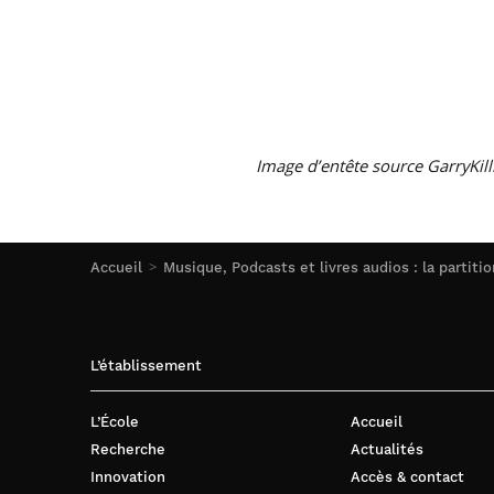
Image d’entête source GarryKill
Accueil
Musique, Podcasts et livres audios : la partiti
L’établissement
L’École
Accueil
Recherche
Actualités
Innovation
Accès & contact