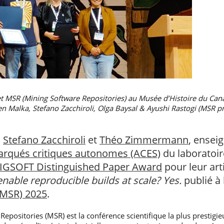
t MSR (Mining Software Repositories) au Musée d’Histoire du Cana
en Malka, Stefano Zacchiroli, Olga Baysal & Ayushi Rastogi (MSR p
,
Stefano Zacchiroli
et
Théo Zimmermann
, ensei
rqués critiques autonomes (ACES)
du laboratoir
IGSOFT Distinguished Paper Award
pour leur art
ble reproducible builds at scale? Yes.
publié à
(MSR) 2025
.
positories (MSR) est la conférence scientifique la plus prestigieu