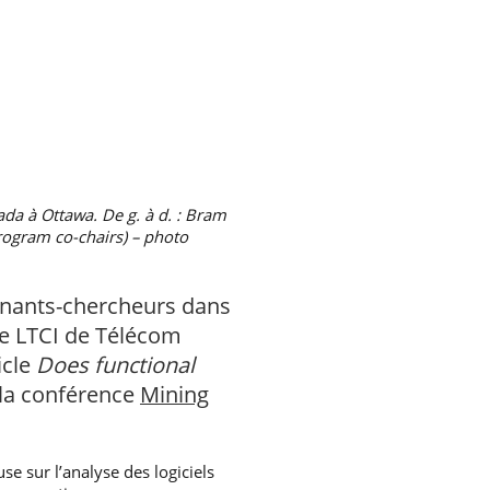
da à Ottawa. De g. à d. : Bram
rogram co-chairs) – photo
gnants-chercheurs dans
e LTCI de Télécom
icle
Does functional
 la conférence
Mining
se sur l’analyse des logiciels