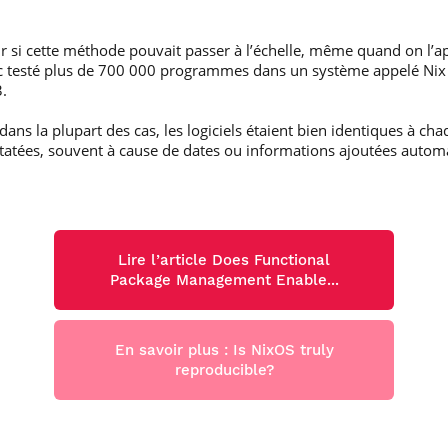
r si cette méthode pouvait passer à l’échelle, même quand on l’a
donc testé plus de 700 000 programmes dans un système appelé Nix
3.
ans la plupart des cas, les logiciels étaient bien identiques à cha
nstatées, souvent à cause de dates ou informations ajoutées auto
Lire l’article Does Functional
Package Management Enable...
En savoir plus : Is NixOS truly
reproducible?