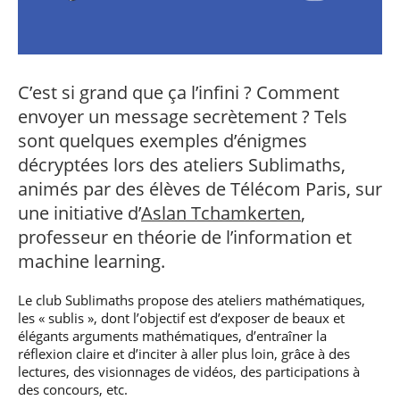
professionnel
Je suis élève en
Artificielle en
S’engager à Télécom
Corps des Mines
Parcours Numérique
situation de
alternance
Paris
• Journaliste
Responsable
Parcours Talents : un
handicap, comment
(admissions closes)
Numérique
Double Diplôme
faire ?
responsable : nos
Enquête 1er emploi
• Diplômé
donnant accès aux
Expert
élèves impliqués
Corps techniques de
Vous êtes admis,
cybersécurité des
C’est si grand que ça l’infini ? Comment
• Créateur d’entreprise
l’État
préparez votre
réseaux et des
envoyer un message secrètement ? Tels
arrivée
systèmes
d’information
sont quelques exemples d’énigmes
Financement
décryptées lors des ateliers Sublimaths,
Intelligence
Entreprises &
Artificielle – Expert
animés par des élèves de Télécom Paris, sur
solutions Mastère
Data & MLops
une initiative d’
Aslan Tchamkerten
,
Spécialisé
Intelligence
professeur en théorie de l’information et
Brochures &
Artificielle
contacts
machine learning.
multimodale et
autonome
Événements des
Le club Sublimaths propose des ateliers mathématiques,
formations de
les « sublis », dont l’objectif est d’exposer de beaux et
Mastère Spécialisé
élégants arguments mathématiques, d’entraîner la
réflexion claire et d’inciter à aller plus loin, grâce à des
lectures, des visionnages de vidéos, des participations à
des concours, etc.