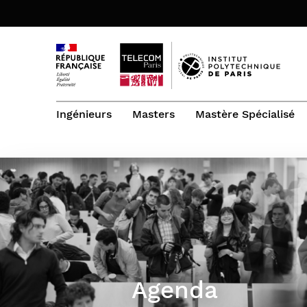
Ingénieurs
Masters
Mastère Spécialisé
Notre vision
Les Masters de Télécom Paris
Toutes les formations de Mastère
Le doctorat à Télécom Paris
Télécom Paris Executive Education
Spécialisé®
Master of Science & Technology Data
Votre formation d’ingénieur
Sujets de thèses
VAE : validation des acquis de
and Economics for Public Policy (MSCT
Architecte Digital d’Entreprise
l’expérience
Votre 1re année : les bases de
DEPP)
Spécialités du doctorat
l’ingénieur innovant du numérique
Master 2 Quantique, Mathématiques,
Architecte Réseaux et
Votre 2e année : une orientation à la
Informatique (QMI)
Cybersécurité
carte
Votre 3e année : préparez votre
Cybersécurité et Cyberdéfense
carrière
Apprentissage FISEA
Executive MS Data & Intelligence
Agenda
Les langues et cultures
Artificielle en alternance
(admissions closes)
Les sciences humaines et sociales