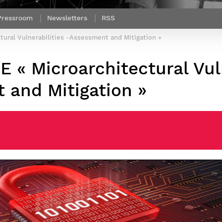
Corps des Mines
recherche &
communication
Soutien à la
Financement
Nos offres
innovation
Parcours Talents : un Double Diplôme
Modélisation
Mécénat
mobilité
Pressroom
Newsletters
RSS
d’emplois
donnant accès aux Corps techniques
mathématique
Entreprises & solutions Mastère
enseignement et
Rapport d’activité
Alumni
de l’État
Spécialisé
recherche
tural Vulnerabilities -Assessment and Mitigation »
de la recherche à
Témoignages
Nos offres
Télécom Paris :
Brochures & contacts
Alumni
d’emplois
rétrospective
E « Microarchitectural Vul
Prix des
administratifs et
Événements des formations de
Technologies
techniques
Mastère Spécialisé
Numériques
Nos avantages
 and Mitigation »
Nos engagements
sociétaux