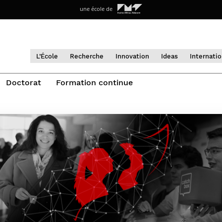
une école de
L’École
Recherche
Innovation
Ideas
Internatio
Vie sur le
Soutenir,
Télécom Paris en
Laboratoires
Incubateur
Sommaire
Venir étudier à
Recruter des
Transitions
Corps professoral
Formations à
Numérique &
Candidatures
CRDN –
Doctorat
Formation continue
campus
financer
bref
Télécom Paris
Télécom Paris
talents du
sociale et
de Télécom Paris
l’entrepreneuriat
société
internationales –
Bibliothèque
Centre de
Frugalité &
numérique
écologique
Diplôme ingénieur
Ressources
Accès &
Dons et mécénat
Notre raison d’être
Recherche en
Nos programmes
Accompagnement
sobriété
Axes stratégiques
Les lieux
Numérique &
Services
orientation
Économie et
internationaux
Diversité sociale
Taxe
Chiffres clés
Les voies d’admission
Informations pratiques Masters
Régulation de l’économie
Admissions et déroulement de la
E-learning
de start-up
Former vos
d’innovation
confiance
Partir à l’étranger
Recherche et
Confiance
Statistique
Notre bâtiment
d’Apprentissage :
Étudiants
Respect Égalité –
Histoire
numérique
thèse
collaborateurs
Admission post prépa
Je suis élève en situation de handicap,
doctorat
numérique
Offre de
(CREST)
accessible à
soutenez Télécom
internationaux :
Signalement
Gouvernance
Les spin-off
comment faire ?
Je suis élève en situation de handicap,
Concours ATS, BUT3 (voie par
formations à
Événements
Innovation
Palaiseau
Paris
Smart Mobility (admissions closes)
Institut
témoignages
Égalité femmes-
Écosystème
Transformer et
comment faire ?
apprentissage)
l’international
numérique,
Informations
Interdisciplinaire
Logement
Avant votre
hommes
Nos brochures
innover dans le
Voie universitaire
Découvrir nos
économique et
Soutien à la
pratiques
de l’Innovation (i3)
arrivée à Télécom
Restauration
Transition
Accès & contact
Soutenances de doctorat
numérique
Élèves de Polytechnique
partenaires
régulation
mobilité sortante
Laboratoire
Paris
Sport sur le
écologique
Intégrer un Mastère Spécialisé
Marchés publics
Double Diplôme Ingénieur-Manager
Vie associative
Intelligence
Témoignages
Traitement et
Bienvenue à
campus
Handicap
Partenaires
Débouchés et devenir professionnel
Créer et
Logotypes
avec Sciences Po
Je suis élève en situation de handicap,
artificielle et
Communication de
Télécom Paris –
développer son
S’engager à
comment faire ?
Droits d’admission & bourses
science des
l’Information
label Campus
Classements
entreprise
Télécom Paris
Je suis élève en situation de handicap,
données
(LTCI)
France***
Numérique
Vous êtes admis, préparez votre
comment faire ?
Systèmes et
Travailler à
Comment se
responsable : nos
arrivée
Chiffres clés
réseaux de
Télécom Paris
porter candidat ?
élèves impliqués