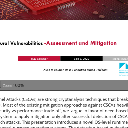
100%
Zoom
el Attacks (CSCAs) are strong cryptanalysis techniques that brea
s. Most of the existing mitigation approaches against CSCAs he
security vs performance trade-off, we argue in favor of need-based 
system to apply mitigation only after successful detection of CSCA
 such attacks. This presentation introduces a novel OS-level runtim
neral-purpose operating systems. The detection-based mitigatio