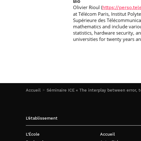
Bio
Olivier Rioul (
https://perso.tel
at Télécom Paris, Institut Poly
Supérieure des Télécommunicati
mathematics and include variou
statistics, hardware security, 
universities for twenty years a
Accueil
Séminaire ICE « The interplay between error, t
L’établissement
L’École
Accueil