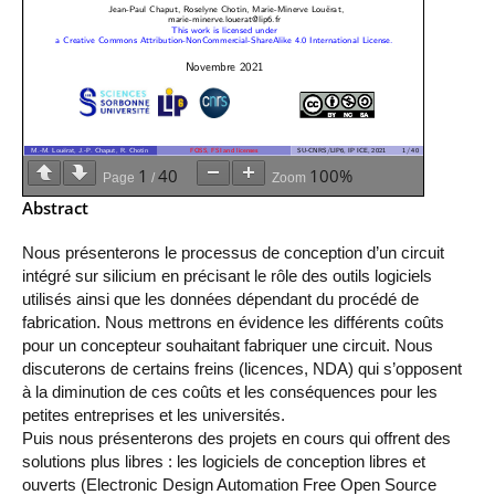
professionnel
Je suis élève en
Artificielle en
S’engager à Télécom
Corps des Mines
Parcours Numérique
situation de
alternance
Paris
• Journaliste
Responsable
Parcours Talents : un
handicap, comment
(admissions closes)
Numérique
Double Diplôme
faire ?
responsable : nos
Enquête 1er emploi
• Diplômé
donnant accès aux
Expert
élèves impliqués
Corps techniques de
Vous êtes admis,
cybersécurité des
• Créateur d’entreprise
l’État
préparez votre
réseaux et des
arrivée
systèmes
d’information
1
40
100%
Page
/
Zoom
Financement
Intelligence
Abstract
Entreprises &
Artificielle – Expert
solutions Mastère
Data & MLops
Nous présenterons le processus de conception d’un circuit
Spécialisé
intégré sur silicium en précisant le rôle des outils logiciels
Intelligence
Brochures &
utilisés ainsi que les données dépendant du procédé de
Artificielle
contacts
multimodale et
fabrication. Nous mettrons en évidence les différents coûts
autonome
pour un concepteur souhaitant fabriquer une circuit. Nous
Événements des
discuterons de certains freins (licences, NDA) qui s’opposent
formations de
à la diminution de ces coûts et les conséquences pour les
Mastère Spécialisé
petites entreprises et les universités.
Puis nous présenterons des projets en cours qui offrent des
solutions plus libres : les logiciels de conception libres et
ouverts (Electronic Design Automation Free Open Source