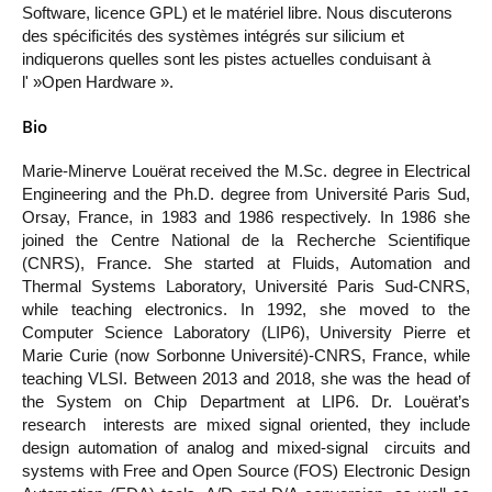
Software, licence GPL) et le matériel libre. Nous discuterons
des spécificités des systèmes intégrés sur silicium et
indiquerons quelles sont les pistes actuelles conduisant à
l' »Open Hardware ».
Bio
Marie-Minerve Louërat received the M.Sc. degree in Electrical
Engineering and the Ph.D. degree from Université Paris Sud,
Orsay, France, in 1983 and 1986 respectively. In 1986 she
joined the Centre National de la Recherche Scientifique
(CNRS), France. She started at Fluids, Automation and
Thermal Systems Laboratory, Université Paris Sud-CNRS,
while teaching electronics. In 1992, she moved to the
Computer Science Laboratory (LIP6), University Pierre et
Marie Curie (now Sorbonne Université)-CNRS, France, while
teaching VLSI. Between 2013 and 2018, she was the head of
the System on Chip Department at LIP6. Dr. Louërat’s
research interests are mixed signal oriented, they include
design automation of analog and mixed-signal circuits and
systems with Free and Open Source (FOS) Electronic Design