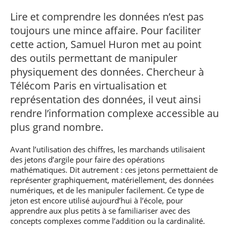
professionnel
Je suis élève en
Artificielle en
S’engager à Télécom
Corps des Mines
Parcours Numérique
situation de
alternance
Lire et comprendre les données n’est pas
Paris
• Journaliste
Responsable
Parcours Talents : un
handicap, comment
(admissions closes)
Numérique
toujours une mince affaire. Pour faciliter
Double Diplôme
faire ?
responsable : nos
Enquête 1er emploi
• Diplômé
donnant accès aux
Expert
cette action, Samuel Huron met au point
élèves impliqués
Corps techniques de
Vous êtes admis,
cybersécurité des
des outils permettant de manipuler
• Créateur d’entreprise
l’État
préparez votre
réseaux et des
arrivée
systèmes
physiquement des données. Chercheur à
d’information
Télécom Paris en virtualisation et
Financement
Intelligence
représentation des données, il veut ainsi
Entreprises &
Artificielle – Expert
rendre l’information complexe accessible au
solutions Mastère
Data & MLops
Spécialisé
plus grand nombre.
Intelligence
Brochures &
Artificielle
contacts
Avant l’utilisation des chiffres, les marchands utilisaient
multimodale et
autonome
des jetons d’argile pour faire des opérations
Événements des
mathématiques. Dit autrement : ces jetons permettaient de
formations de
représenter graphiquement, matériellement, des données
Mastère Spécialisé
numériques, et de les manipuler facilement. Ce type de
jeton est encore utilisé aujourd’hui à l’école, pour
apprendre aux plus petits à se familiariser avec des
concepts complexes comme l’addition ou la cardinalité.