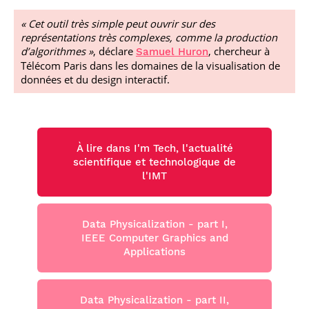
« Cet outil très simple peut ouvrir sur des
représentations très complexes, comme la production
d’algorithmes »
, déclare
, chercheur à
Samuel Huron
Télécom Paris dans les domaines de la visualisation de
données et du design interactif.
À lire dans I'm Tech, l'actualité
scientifique et technologique de
l'IMT
Data Physicalization - part I,
IEEE Computer Graphics and
Applications
Data Physicalization - part II,