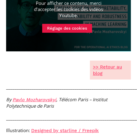
Pour afficher ce contenu, merci
d’accepter les cookies
des vidéos
Youtube
.
Réglage des cookies
>> Retour au
blog
_____________________________________________________________
By
, Télécom Paris – Institut
Pavlo Mozharovskyi
Polytechnique de Paris
_____________________________________________________________
Illustration:
Designed by starline / Freepik