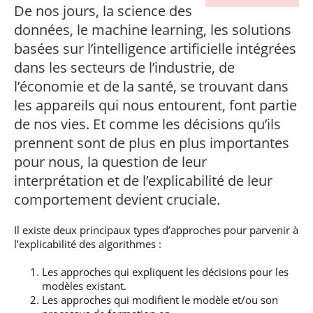
professionnel
Je suis élève en
Artificielle en
De nos jours, la science des
S’engager à Télécom
Corps des Mines
Parcours Numérique
situation de
alternance
Paris
• Journaliste
Responsable
données, le machine learning, les solutions
Parcours Talents : un
handicap, comment
(admissions closes)
Numérique
Double Diplôme
faire ?
basées sur l’intelligence artificielle intégrées
responsable : nos
Enquête 1er emploi
• Diplômé
donnant accès aux
Expert
élèves impliqués
dans les secteurs de l’industrie, de
Corps techniques de
Vous êtes admis,
cybersécurité des
• Créateur d’entreprise
l’État
préparez votre
réseaux et des
l’économie et de la santé, se trouvant dans
arrivée
systèmes
les appareils qui nous entourent, font partie
d’information
Financement
de nos vies. Et comme les décisions qu’ils
Intelligence
Entreprises &
prennent sont de plus en plus importantes
Artificielle – Expert
solutions Mastère
Data & MLops
pour nous, la question de leur
Spécialisé
interprétation et de l’explicabilité de leur
Intelligence
Brochures &
Artificielle
comportement devient cruciale.
contacts
multimodale et
autonome
Événements des
Il existe deux principaux types d’approches pour parvenir à
formations de
l’explicabilité des algorithmes :
Mastère Spécialisé
Les approches qui expliquent les décisions pour les
modèles existant.
Les approches qui modifient le modèle et/ou son